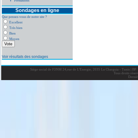
Prestations
Sondages en ligne
Que pensez-vous de notre site ?
Excellent
Très bien
Bien
Moyen
Voir résultats des sondages
Siège social de l'ONM 24,rue de L'Energie, 2035 La Charguia - Tunis
|
BP: 
Tous droits rése
Derniè