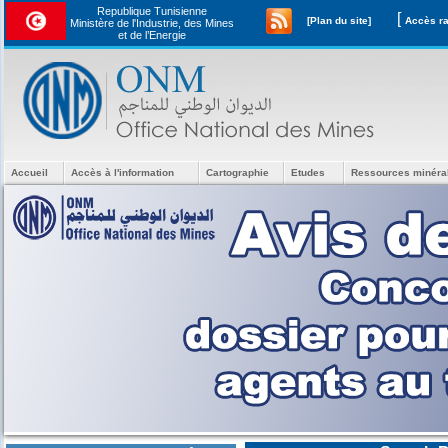
Republique Tunisienne
[
[Plan du site]
Ministère de l'Industrie, des Mines
et de l’Energie
Accueil
Accès à l'information
Cartographie
Etudes
Ressources minéra