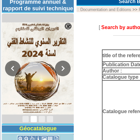
Programme annuel &
Search B
rapport de suivi technique
::
Documentation and Editions
>>
[
Search by autho
title of the refer
Publication Dat
Author :
Catalogue type 
Rapport d'activités
2024
Catalogue refer
Géocatalogue