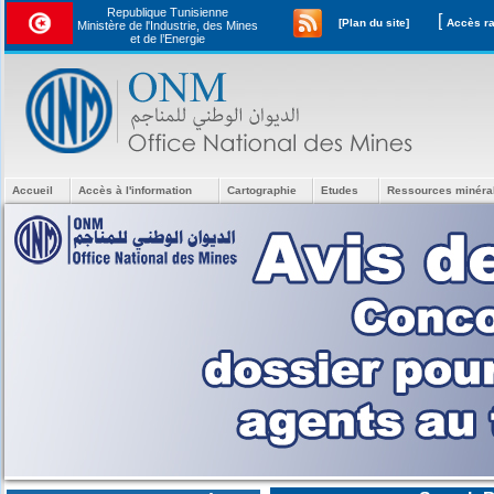
Republique Tunisienne
[
[Plan du site]
Ministère de l'Industrie, des Mines
et de l’Energie
Accueil
Accès à l'information
Cartographie
Etudes
Ressources minéra