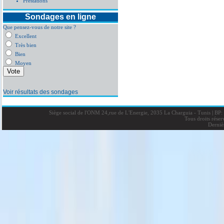
Prestations
Sondages en ligne
Que pensez-vous de notre site ?
Excellent
Très bien
Bien
Moyen
Voir résultats des sondages
Siège social de l'ONM 24,rue de L'Energie, 2035 La Charguia - Tunis
|
BP: 
Tous droits rése
Derniè