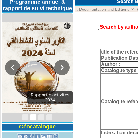
Programme annuel &
Search B
rapport de suivi technique
::
Documentation and Editions
>>
[
Search by autho
title of the refer
Publication Dat
Author :
Catalogue type 
Rapport d'activités
2024
Catalogue refer
Géocatalogue
Indexation deci