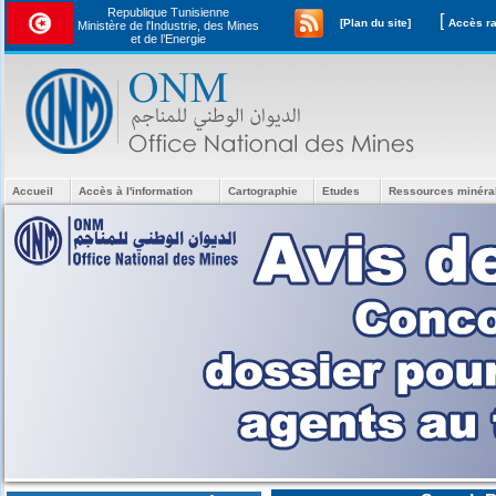
Republique Tunisienne
[
[Plan du site]
Ministère de l'Industrie, des Mines
et de l’Energie
Accueil
Accès à l'information
Cartographie
Etudes
Ressources minéra