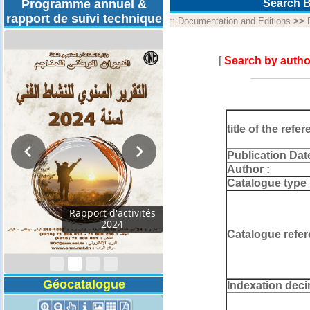
Programme annuel &
Search B
rapport de suivi technique
::
Documentation and Editions
>>
[
Search by autho
title of the refer
Publication Dat
Author :
Catalogue type 
Rapport d'activités
2024
Catalogue refer
Géocatalogue
Indexation deci