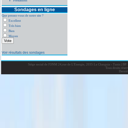
Prestations
Sondages en ligne
Que pensez-vous de notre site ?
Excellent
Très bien
Bien
Moyen
Voir résultats des sondages
Siège social de l'ONM 24,rue de L'Energie, 2035 La Charguia - Tunis
|
BP: 
Tous droits rése
Derniè