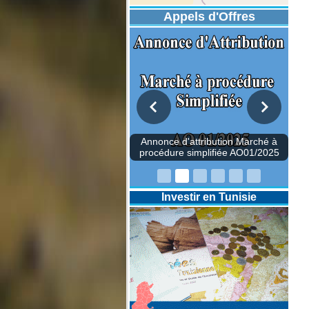
Appels d'Offres
once d'attribution Marché à
édure simplifiée AO01/2025
Investir en Tunisie
Annonce d'attri
procédure simpl