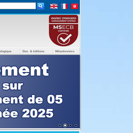
ologique
Doc. & éditions
Métadonnées