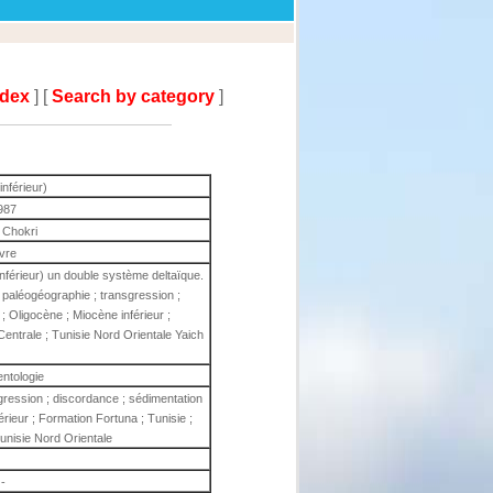
ndex
] [
Search by category
]
nférieur)
987
 Chokri
ivre
nférieur) un double système deltaïque.
 paléogéographie ; transgression ;
; Oligocène ; Miocène inférieur ;
Centrale ; Tunisie Nord Orientale Yaich
ntologie
gression ; discordance ; sédimentation
érieur ; Formation Fortuna ; Tunisie ;
Tunisie Nord Orientale
-