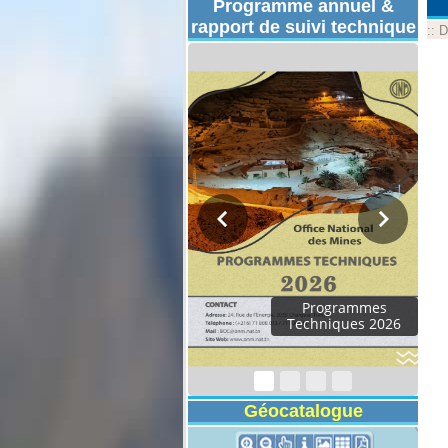
Programme annuel &
rapport de suivi technique
::
D
Programmes
Techniques 2026
Géocatalogue