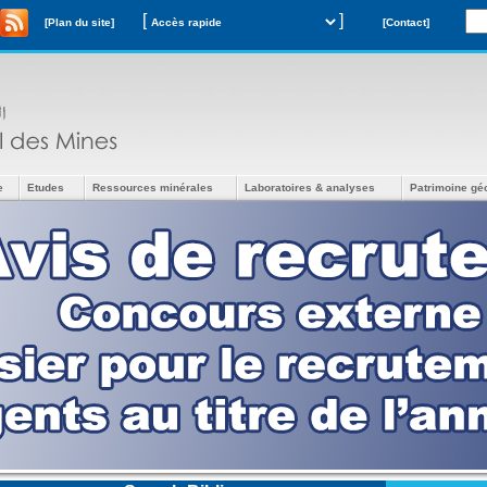
[
]
[Plan du site]
[Contact]
e
Etudes
Ressources minérales
Laboratoires & analyses
Patrimoine gé