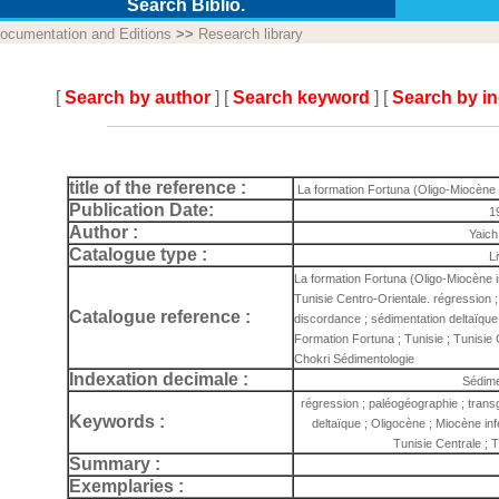
Search Biblio.
ocumentation and Editions
>>
Research library
[
Search by author
] [
Search keyword
] [
Search by i
title of the reference :
La formation Fortuna (Oligo-Miocène i
Publication Date:
1
Author :
Yaich
Catalogue type :
L
La formation Fortuna (Oligo-Miocène i
Tunisie Centro-Orientale. régression ;
Catalogue reference :
discordance ; sédimentation deltaïque 
Formation Fortuna ; Tunisie ; Tunisie 
Chokri Sédimentologie
Indexation decimale :
Sédime
régression ; paléogéographie ; trans
Keywords :
deltaïque ; Oligocène ; Miocène inf
Tunisie Centrale ; 
Summary :
Exemplaries :