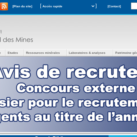
[
]
[Plan du site]
[Contact]
e
Etudes
Ressources minérales
Laboratoires & analyses
Patrimoine gé