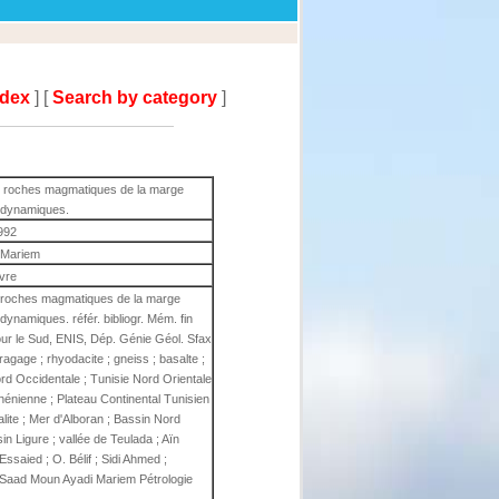
ndex
] [
Search by category
]
s roches magmatiques de la marge
éodynamiques.
992
 Mariem
ivre
s roches magmatiques de la marge
dynamiques. référ. bibliogr. Mém. fin
our le Sud, ENIS, Dép. Génie Géol. Sfax
age ; rhyodacite ; gneiss ; basalte ;
ord Occidentale ; Tunisie Nord Orientale
hénienne ; Plateau Continental Tunisien
Galite ; Mer d'Alboran ; Bassin Nord
in Ligure ; vallée de Teulada ; Aïn
ssaied ; O. Bélif ; Sidi Ahmed ;
b Saad Moun Ayadi Mariem Pétrologie