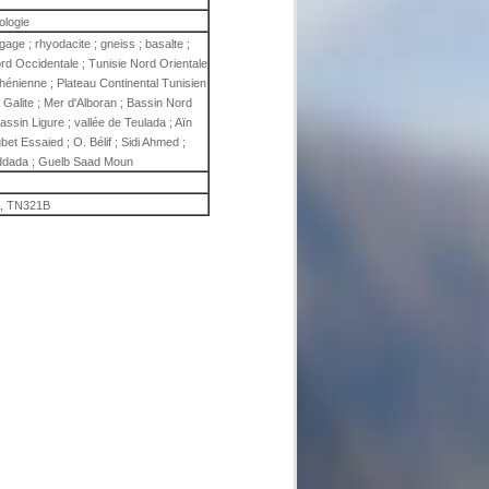
ologie
ge ; rhyodacite ; gneiss ; basalte ;
ord Occidentale ; Tunisie Nord Orientale
hénienne ; Plateau Continental Tunisien
la Galite ; Mer d'Alboran ; Bassin Nord
assin Ligure ; vallée de Teulada ; Aïn
et Essaied ; O. Bélif ; Sidi Ahmed ;
Haddada ; Guelb Saad Moun
, TN321B