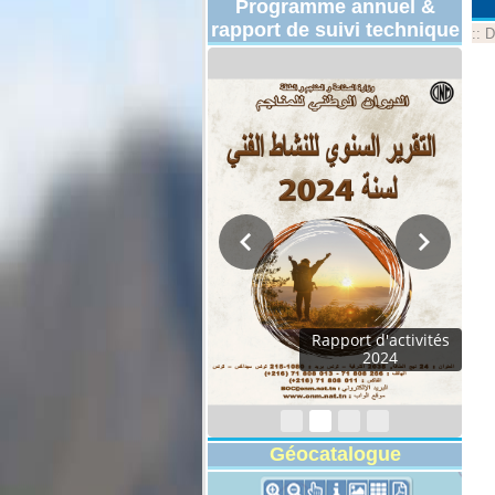
Programme annuel &
rapport de suivi technique
::
D
Rapport d'activités
2024
Géocatalogue