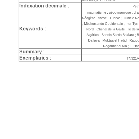
Minéralogie Géochimie
Indexation decimale :
Pétr
magmatisme ; géodynamique ; draga
Néogène ; thèse ; Tunisie ; Tunisie N
; Méditerranée Occidentale ; mer Tyrr
Keywords :
Nord ; Chenal de la Galite ; Ile de 
Algérien ; Bassin Sardo Baléare ; B
Daflaya ; Moktaa el Hadid ; Ragoub
Ragoubet el Alia ; J. 
Summary :
Exemplaries :
TN321A