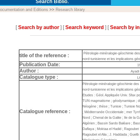
Search Biblio.
ocumentation and Editions
>>
Research library
[
Search by author
] [
Search keyword
] [
Search by i
Pétrologie-minéralogie-géochimie de
title of the reference :
nord-tunisienne et les implications g
Publication Date:
1
Author :
Ayadi
Catalogue type :
L
Pétrologie-minéralogie-géochimie de
nord-tunisienne et les implications géo
Etudes : Géol. Appliquée Univ. Sfax p
TUN magmatisme ; géodynamique ; drag
Néogène ; thèse ; Tunisie ; Tunisie N
Catalogue reference :
; Méditerranée Occidentale ; mer Tyrr
Nord ; Chenal de la Galite ; Ile de la 
Algérien ; Bassin Sardo Baléare ; Bass
Daflaya ; Moktaa el Hadid ; Ragoubet E
Ragoubet el Alia ; J. Haddada ; Guel