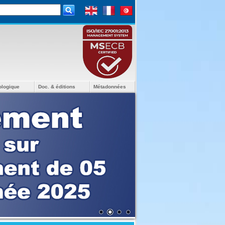
ologique
Doc. & éditions
Métadonnées