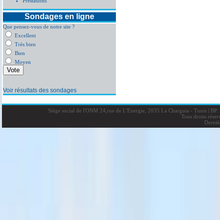
Prestations
Sondages en ligne
Que pensez-vous de notre site ?
Excellent
Très bien
Bien
Moyen
Voir résultats des sondages
Siège social de l'ONM 24,rue de L'Energie, 2035 La Charguia - Tunis
|
BP: 
Tous droits rése
Derniè