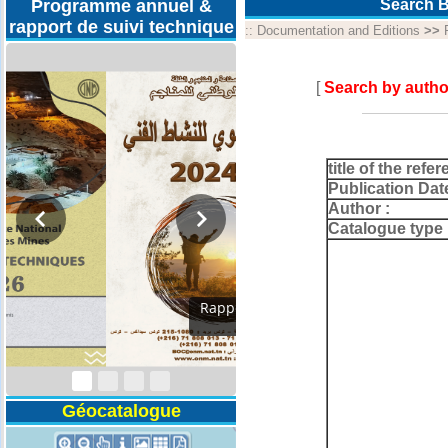
Programme annuel &
Search B
rapport de suivi technique
::
Documentation and Editions
>>
[
Search by autho
title of the refer
Publication Dat
Author :
Catalogue type 
Programmes
Techniques 2026
Géocatalogue