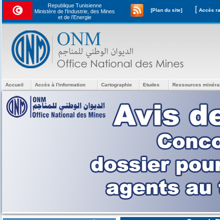
Republique Tunisienne
[
[Plan du site]
Ministère de l'Industrie, des Mines
et de l’Energie
Accueil
Accès à l'information
Cartographie
Etudes
Ressources minéra