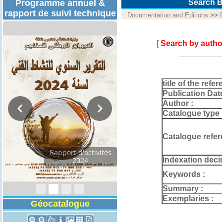
Programme annuel &
Search B
rapport de suivi technique
::
Documentation and Editions
>>
[
Search by autho
title of the refer
Publication Dat
Author :
Catalogue type 
Catalogue refer
Rapport d'activités
Indexation deci
2024
Keywords :
Summary :
Exemplaries :
Géocatalogue