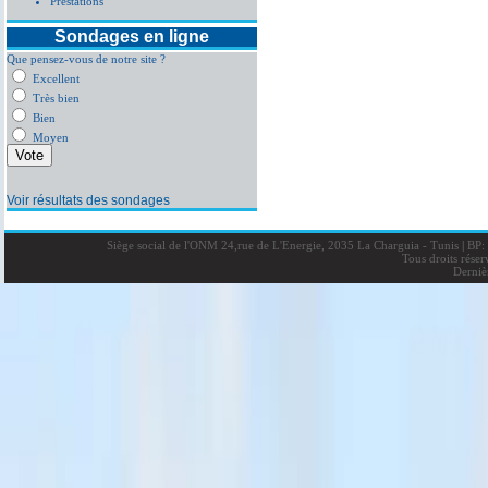
Prestations
Sondages en ligne
Que pensez-vous de notre site ?
Excellent
Très bien
Bien
Moyen
Voir résultats des sondages
Siège social de l'ONM 24,rue de L'Energie, 2035 La Charguia - Tunis
|
BP: 
Tous droits rése
Derniè