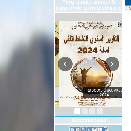
Programme annuel &
rapport de suivi technique
::
D
Programmes
Techniques 2026
Géocatalogue