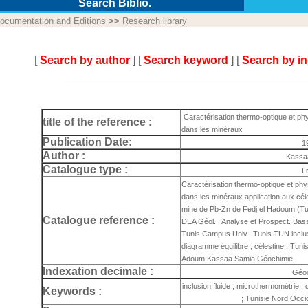
Search Biblio.
ocumentation and Editions
>>
Research library
[
Search by author
] [
Search keyword
] [
Search by i
Caractérisation thermo-optique et phy
title of the reference :
dans les minéraux
Publication Date:
1
Author :
Kassa
Catalogue type :
L
Caractérisation thermo-optique et phy
dans les minéraux application aux céle
mine de Pb-Zn de Fedj el Hadoum (Tunis
Catalogue reference :
DEA Géol. : Analyse et Prospect. Bassi
Tunis Campus Univ., Tunis TUN inclusi
diagramme équilibre ; célestine ; Tunis
Adoum Kassaa Samia Géochimie
Indexation decimale :
Géo
inclusion fluide ; microthermométrie ; 
Keywords :
; Tunisie Nord Occi