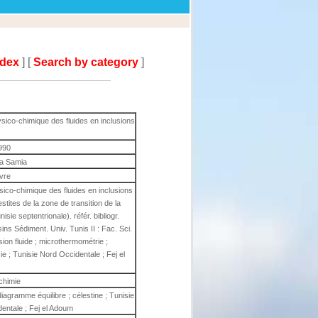
ndex
] [
Search by category
]
sico-chimique des fluides en inclusions
990
a Samia
ivre
sico-chimique des fluides en inclusions
stites de la zone de transition de la
ie septentrionale). référ. bibliogr.
ns Sédiment. Univ. Tunis II : Fac. Sci.
on fluide ; microthermométrie ;
ie ; Tunisie Nord Occidentale ; Fej el
chimie
diagramme équilibre ; célestine ; Tunisie
dentale ; Fej el Adoum