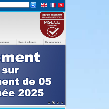
ologique
Doc. & éditions
Métadonnées