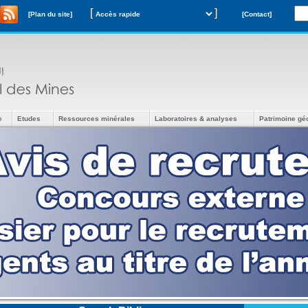
[
]
[Plan du site]
[Contact]
e
Etudes
Ressources minérales
Laboratoires & analyses
Patrimoine gé