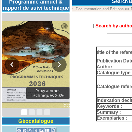
Programme annuel &
Search B
rapport de suivi technique
::
Documentation and Editions
>>
[
Search by autho
title of the refer
Publication Dat
Author :
Catalogue type 
Catalogue refer
Rapport d'activités
2024
Indexation deci
Keywords :
Summary :
Exemplaries :
Géocatalogue