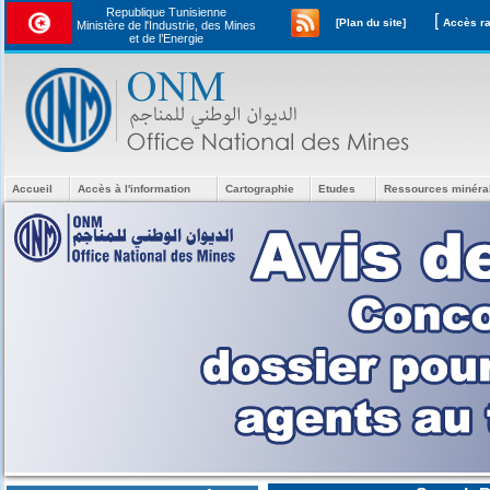
Republique Tunisienne
[
[Plan du site]
Ministère de l'Industrie, des Mines
et de l’Energie
Accueil
Accès à l'information
Cartographie
Etudes
Ressources minéra