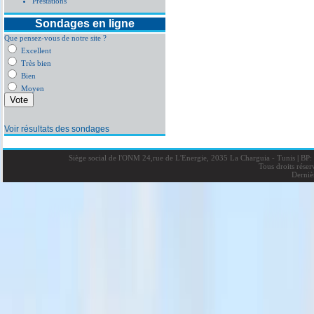
Prestations
Sondages en ligne
Que pensez-vous de notre site ?
Excellent
Très bien
Bien
Moyen
Voir résultats des sondages
Siège social de l'ONM 24,rue de L'Energie, 2035 La Charguia - Tunis
|
BP: 
Tous droits rése
Derniè