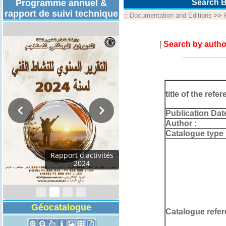
Programme annuel &
Search B
rapport de suivi technique
::
Documentation and Editions
>>
[
Search by autho
title of the refer
Publication Dat
Author :
Catalogue type 
Géocatalogue
Catalogue refer