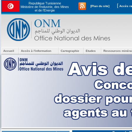
Republique Tunisienne
[
[Plan du site]
Ministère de l'Industrie, des Mines
et de l’Energie
Accueil
Accès à l'information
Cartographie
Etudes
Ressources minéra