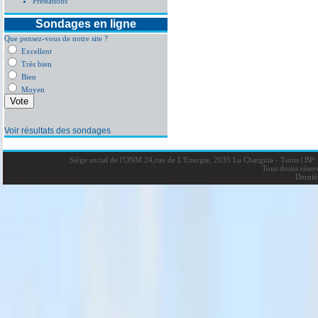
Prestations
Sondages en ligne
Que pensez-vous de notre site ?
Excellent
Très bien
Bien
Moyen
Voir résultats des sondages
Siège social de l'ONM 24,rue de L'Energie, 2035 La Charguia - Tunis
|
BP: 
Tous droits rése
Derniè