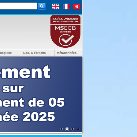
ologique
Doc. & éditions
Métadonnées