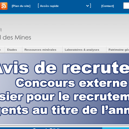
[
]
[Plan du site]
[Contact]
e
Etudes
Ressources minérales
Laboratoires & analyses
Patrimoine gé