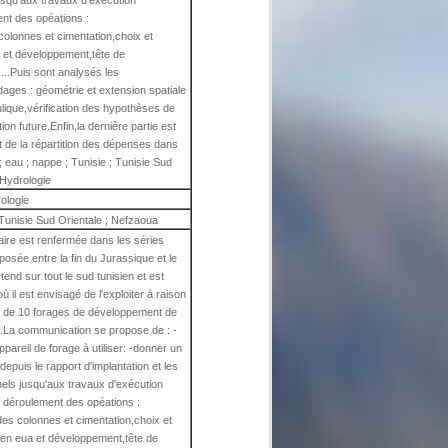
usqu'aux travaux d'exécution
ent des opéations :
olonnes et cimentation,choix et
 et développement,tête de
 ...Puis sont analysés les
ages : géométrie et extension spatiale
ulique,vérification des hypothèses de
ion future.Enfin,la dernière partie est
 de la répartition des dépenses dans
 ; eau ; nappe ; Tunisie ; Tunisie Sud
Hydrologie
ologie
; Tunisie Sud Orientale ; Nefzaoua
aire est renfermée dans les séries
éposée entre la fin du Jurassique et le
end sur tout le sud tunisien et est
 il est envisagé de l'exploiter à raison
rie de 10 forages de développement de
m.La communication se propose de : -
appareil de forage à utiliser: -donner un
epuis le rapport d'implantation et les
els jusqu'aux travaux d'exécution
e déroulement des opéations :
es colonnes et cimentation,choix et
en eua et développement,tête de