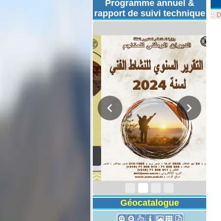
Programme annuel &
rapport de suivi technique
::
D
Rapport d'activités
2024
Géocatalogue