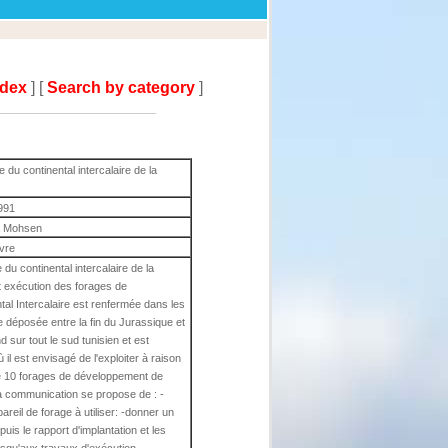
ndex
] [
Search by category
]
 du continental intercalaire de la
991
 Mohsen
ivre
 du continental intercalaire de la
 exécution des forages de
al Intercalaire est renfermée dans les
le déposée entre la fin du Jurassique et
 sur tout le sud tunisien et est
il est envisagé de l'exploiter à raison
 de 10 forages de développement de
a communication se propose de : -
pareil de forage à utiliser: -donner un
uis le rapport d'implantation et les