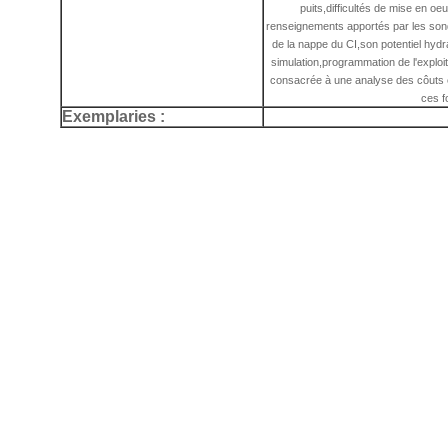
puits,difficultés de mise en oe
renseignements apportés par les sond
de la nappe du CI,son potentiel hydr
simulation,programmation de l'exploita
consacrée à une analyse des côuts e
ces f
Exemplaries :