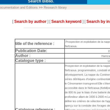
Search Biblio.
ocumentation and Editions
>>
Research library
[
Search by author
] [
Search keyword
] [
Search by i
Prospection et exploitation de la nappe
title of the reference :
Nefzaoua.
Publication Date:
1
Author :
Hamza
Catalogue type :
L
Prospection et exploitation de la nappe
Nefzaoua. programmation, conduité et
développement. La nappe du Continent
séries détritiques d'origine continenta
le Cénomanien transgressif.Elle s'étend
accessible dans le Nefzaoua (Kebili)où 
de 800 l/s par le biais d'une batterie
profondeur allant de 1600 à 2600 m.L
définir les critères de sélection de l'ap
aperçu sur la conduite des forages dep
Catalogue reference :