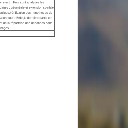
uvre ect ...Puis sont analysés les
ages : géométrie et extension spatiale
aulique,vérification des hypothèses de
tion future.Enfin,la dernière partie est
t de la répartition des dépenses dans
orages.
-