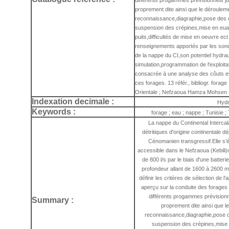
différents progammes prévisionnels j
proprement dite ainsi que le déroulem
reconnaissance,diagraphie,pose des c
suspension des crépines,mise en eua
puits,difficultés de mise en oeuvre ect
renseignements apportés par les sond
de la nappe du CI,son potentiel hydra
simulation,programmation de l'exploitat
consacrée à une analyse des côuts et
ces forages. 13 référ., bibliogr. forage
Orientale ; Nefzaoua Hamza Mohsen 
Indexation decimale :
Hydr
Keywords :
forage ; eau ; nappe ; Tunisie 
La nappe du Continental Intercal
détritiques d'origine continentale d
Cénomanien transgressif.Elle s'ét
accessible dans le Nefzaoua (Kebili)où
de 800 l/s par le biais d'une batte
profondeur allant de 1600 à 2600 
définir les critères de sélection de l'
aperçu sur la conduite des forages d
différents progammes prévisionn
Summary :
proprement dite ainsi que l
reconnaissance,diagraphie,pose d
suspension des crépines,mise 