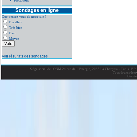
Prestations
Sondages en ligne
Que pensez-vous de notre site ?
Excellent
Très bien
Bien
Moyen
Voir résultats des sondages
Siège social de l'ONM 24,rue de L'Energie, 2035 La Charguia - Tunis
|
BP: 
Tous droits rése
Derniè