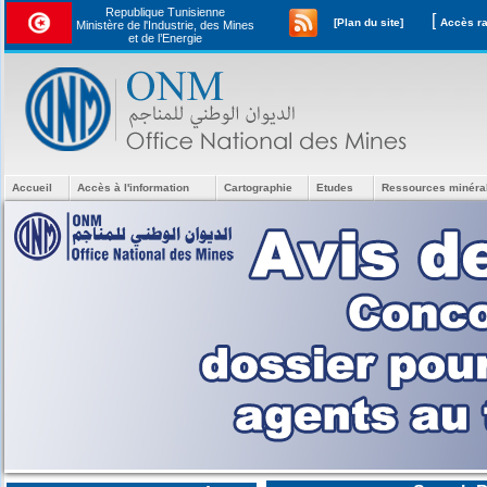
Republique Tunisienne
[
[Plan du site]
Ministère de l'Industrie, des Mines
et de l’Energie
Accueil
Accès à l'information
Cartographie
Etudes
Ressources minéra