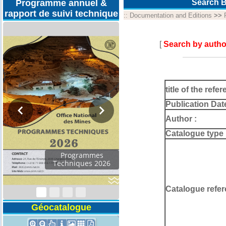
Programme annuel &
Search B
rapport de suivi technique
::
Documentation and Editions
>>
[
Search by autho
title of the refer
Publication Dat
Author :
Catalogue type 
Programmes
Techniques 2026
Catalogue refer
Géocatalogue