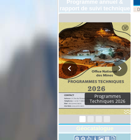
Programme annuel &
rapport de suivi technique
::
D
Programmes
Techniques 2026
Géocatalogue