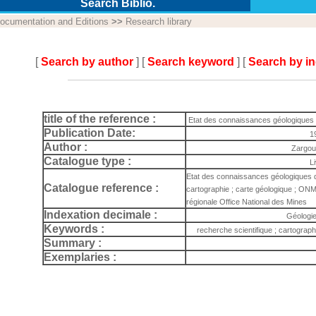
Search Biblio.
ocumentation and Editions
>>
Research library
[
Search by author
] [
Search keyword
] [
Search by i
title of the reference :
Etat des connaissances géologiques d
Publication Date:
1
Author :
Zargou
Catalogue type :
L
Etat des connaissances géologiques de
Catalogue reference :
cartographie ; carte géologique ; ON
régionale Office National des Mines
Indexation decimale :
Géologie
Keywords :
recherche scientifique ; cartograph
Summary :
Exemplaries :