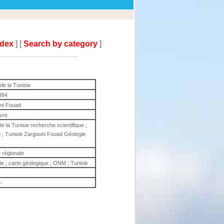
ndex
] [
Search by category
]
e la Tunisie
994
ni Fouad
ivre
 la Tunisie recherche scientifique ;
M ; Tunisie Zargouni Fouad Géologie
 régionale
ie ; carte géologique ; ONM ; Tunisie
-