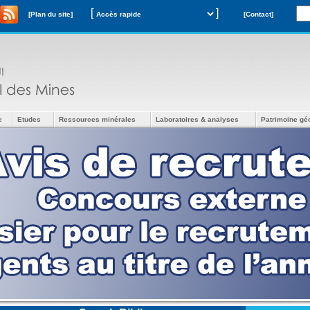
[
]
[Plan du site]
[Contact]
e
Etudes
Ressources minérales
Laboratoires & analyses
Patrimoine gé