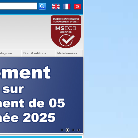
ologique
Doc. & éditions
Métadonnées