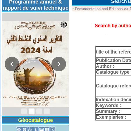
Programme annuel &
Search B
rapport de suivi technique
::
Documentation and Editions
>>
[
Search by autho
title of the refer
Publication Dat
Author :
Catalogue type 
Catalogue refer
Rapport d'activités
2024
Indexation deci
Keywords :
Summary :
Exemplaries :
Géocatalogue