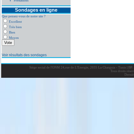
Prestations
Sondages en ligne
Que pensez-vous de notre site ?
Excellent
Très bien
Bien
Moyen
Voir résultats des sondages
Siège social de l'ONM 24,rue de L'Energie, 2035 La Charguia - Tunis
|
BP: 
Tous droits rése
Derniè