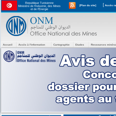
Republique Tunisienne
[
[Plan du site]
Ministère de l'Industrie, des Mines
et de l’Energie
Accueil
Accès à l'information
Cartographie
Etudes
Ressources minéra