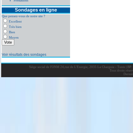
Prestations
Sondages en ligne
Que pensez-vous de notre site ?
Excellent
Très bien
Bien
Moyen
Voir résultats des sondages
Siège social de l'ONM 24,rue de L'Energie, 2035 La Charguia - Tunis
|
BP: 
Tous droits rése
Derniè