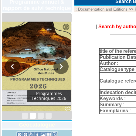
Programme annuel &
Search B
rapport de suivi technique
::
Documentation and Editions
>>
[
Search by autho
title of the refer
Publication Dat
Author :
Catalogue type 
Catalogue refer
Indexation deci
Rapport d'activités
2024
Keywords :
Summary :
Exemplaries :
Géocatalogue