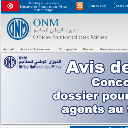
Republique Tunisienne
[
[Plan du site]
Ministère de l'Industrie, des Mines
et de l’Energie
Accueil
Accès à l'information
Cartographie
Etudes
Ressources minéra