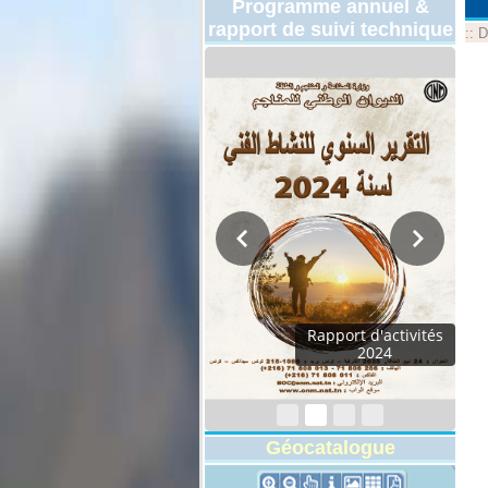
Programme annuel &
rapport de suivi technique
::
D
Rapport d'activités
2024
Géocatalogue