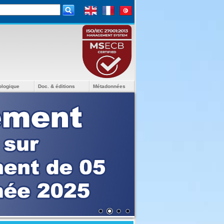
ologique
Doc. & éditions
Métadonnées