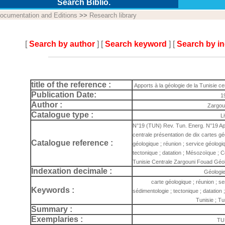
Search Biblio.
ocumentation and Editions
>>
Research library
[
Search by author
] [
Search keyword
] [
Search by i
title of the reference :
Apports à la géologie de la Tunisie ce
Publication Date:
1
Author :
Zargou
Catalogue type :
L
N°19 (TUN) Rev. Tun. Energ. N°19 Appo
centrale présentation de dix cartes g
Catalogue reference :
géologique ; réunion ; service géologiq
tectonique ; datation ; Mésozoïque ; 
Tunisie Centrale Zargouni Fouad Géol
Indexation decimale :
Géologie
carte géologique ; réunion ; se
Keywords :
sédimentologie ; tectonique ; datatio
Tunisie ; Tu
Summary :
Exemplaries :
TU