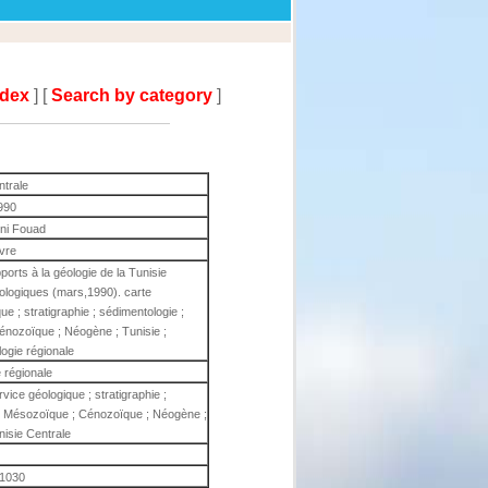
ndex
] [
Search by category
]
ntrale
990
ni Fouad
ivre
rts à la géologie de la Tunisie
éologiques (mars,1990). carte
ue ; stratigraphie ; sédimentologie ;
Cénozoïque ; Néogène ; Tunisie ;
ogie régionale
 régionale
rvice géologique ; stratigraphie ;
n ; Mésozoïque ; Cénozoïque ; Néogène ;
nisie Centrale
1030