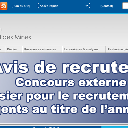
[
]
[Plan du site]
[Contact]
e
Etudes
Ressources minérales
Laboratoires & analyses
Patrimoine gé