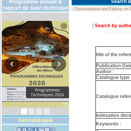
Programme annuel &
Search B
rapport de suivi technique
::
Documentation and Editions
>>
[
Search by autho
title of the refer
Publication Dat
Author :
Catalogue type 
Rapport d'activités
2024
Catalogue refer
Indexation deci
Géocatalogue
Keywords :