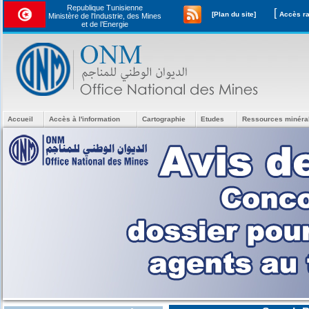
Republique Tunisienne
[
[Plan du site]
Ministère de l'Industrie, des Mines
et de l’Energie
Accueil
Accès à l'information
Cartographie
Etudes
Ressources minéra