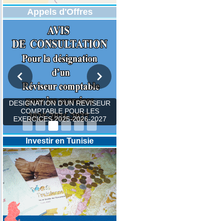
Appels d'Offres
DÉSIGNATION D'UN AVOCAT
OU UN CABINET
PROFESSIONNEL D’AVOCATS
POUR REPRÉSENTER L'ONM
Investir en Tunisie