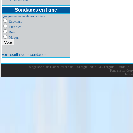
Prestations
Sondages en ligne
Que pensez-vous de notre site ?
Excellent
Très bien
Bien
Moyen
Voir résultats des sondages
Siège social de l'ONM 24,rue de L'Energie, 2035 La Charguia - Tunis
|
BP: 
Tous droits rése
Derniè