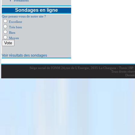
Prestations
Sondages en ligne
Que pensez-vous de notre site ?
Excellent
Très bien
Bien
Moyen
Voir résultats des sondages
Siège social de l'ONM 24,rue de L'Energie, 2035 La Charguia - Tunis
|
BP: 
Tous droits rése
Derniè