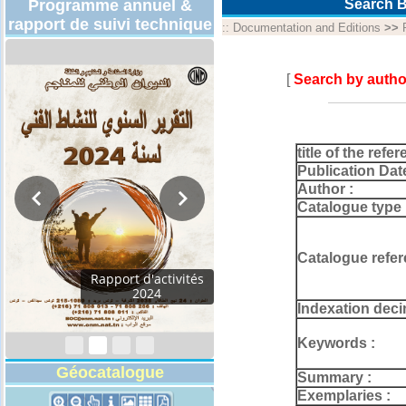
Programme annuel &
Search B
rapport de suivi technique
::
Documentation and Editions
>>
[
Search by autho
title of the refer
Publication Dat
Author :
Catalogue type 
Catalogue refer
Rapport d'activités
2024
Indexation deci
Keywords :
Géocatalogue
Summary :
Exemplaries :