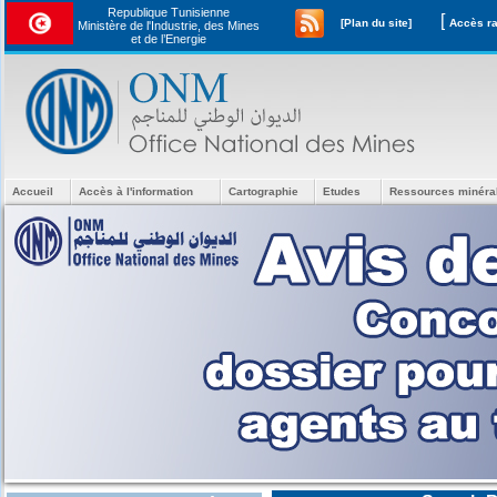
Republique Tunisienne
[
[Plan du site]
Ministère de l'Industrie, des Mines
et de l’Energie
Accueil
Accès à l'information
Cartographie
Etudes
Ressources minéra