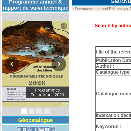
Programme annuel &
Search B
rapport de suivi technique
::
Documentation and Editions
>>
[
Search by autho
title of the refer
Publication Dat
Author :
Catalogue type 
Rapport d'activités
Catalogue refer
2024
Indexation deci
Géocatalogue
Keywords :