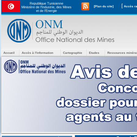
Republique Tunisienne
[
[Plan du site]
Ministère de l'Industrie, des Mines
et de l’Energie
Accueil
Accès à l'information
Cartographie
Etudes
Ressources minéra