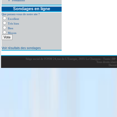
Prestations
Sondages en ligne
Que pensez-vous de notre site ?
Excellent
Très bien
Bien
Moyen
Voir résultats des sondages
Siège social de l'ONM 24,rue de L'Energie, 2035 La Charguia - Tunis
|
BP: 
Tous droits rése
Derniè