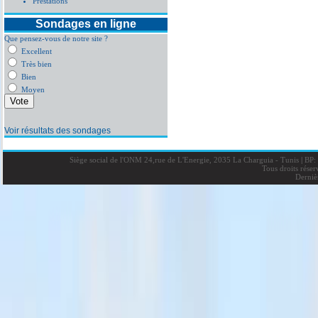
Prestations
Sondages en ligne
Que pensez-vous de notre site ?
Excellent
Très bien
Bien
Moyen
Voir résultats des sondages
Siège social de l'ONM 24,rue de L'Energie, 2035 La Charguia - Tunis
|
BP: 
Tous droits rése
Derniè