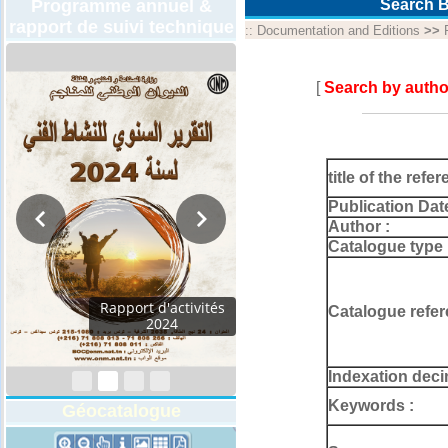
Programme annuel &
Search B
rapport de suivi technique
::
Documentation and Editions
>>
[
Search by autho
title of the refer
Publication Dat
Author :
Catalogue type 
Rapport d'activités
Catalogue refer
2024
Indexation deci
Keywords :
Géocatalogue