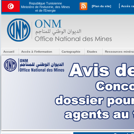
Republique Tunisienne
[
[Plan du site]
Ministère de l'Industrie, des Mines
et de l’Energie
Accueil
Accès à l'information
Cartographie
Etudes
Ressources minéra