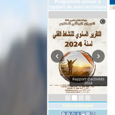
Programme annuel &
rapport de suivi technique
::
D
Rapport d'activités
2024
Géocatalogue