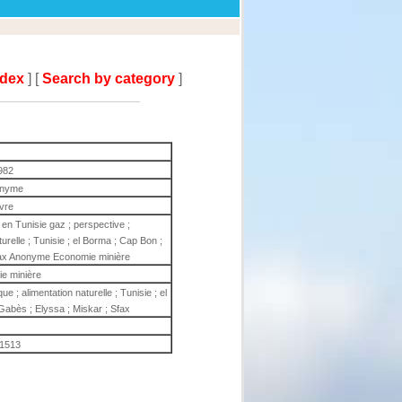
ndex
] [
Search by category
]
982
nyme
ivre
n Tunisie gaz ; perspective ;
turelle ; Tunisie ; el Borma ; Cap Bon ;
Sfax Anonyme Economie minière
e minière
ue ; alimentation naturelle ; Tunisie ; el
Gabès ; Elyssa ; Miskar ; Sfax
1513