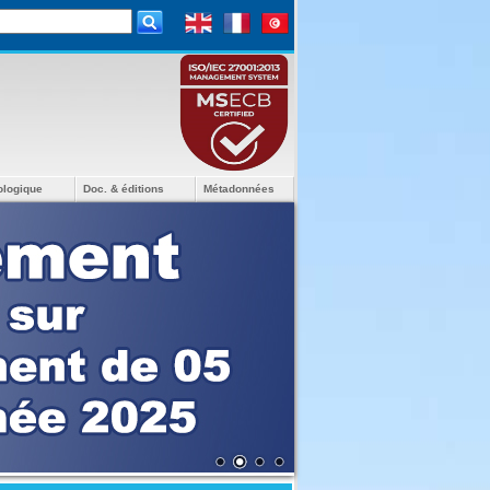
ologique
Doc. & éditions
Métadonnées