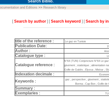
Search Biblio.
ocumentation and Editions
>>
Research library
[
Search by author
] [
Search keyword
] [
Search by i
title of the reference :
Le gaz en Tunisie
Publication Date:
1
Author :
Ano
Catalogue type :
L
N°64 (TUN) Conjoncture N°64 Le gaz e
Catalogue reference :
gisement ; statistique ; alimentation na
Golfe de Gabès ; Elyssa ; Miskar ; 
Indexation decimale :
Economi
gaz ; perspective ; gisement ; statistiq
Keywords :
Borma ; Cap Bon ; Golfe de 
Summary :
Exemplaries :
TU