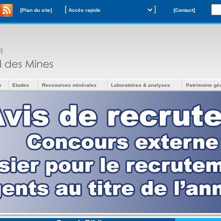
[
]
[Plan du site]
[Contact]
e
Etudes
Ressources minérales
Laboratoires & analyses
Patrimoine gé