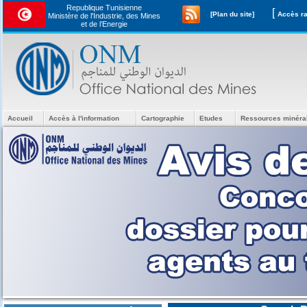
Republique Tunisienne
[
[Plan du site]
Ministère de l'Industrie, des Mines
et de l’Energie
Accueil
Accès à l'information
Cartographie
Etudes
Ressources minéra