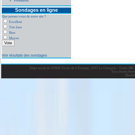
Prestations
Sondages en ligne
Que pensez-vous de notre site ?
Excellent
Très bien
Bien
Moyen
Voir résultats des sondages
Siège social de l'ONM 24,rue de L'Energie, 2035 La Charguia - Tunis
|
BP: 
Tous droits rése
Derniè