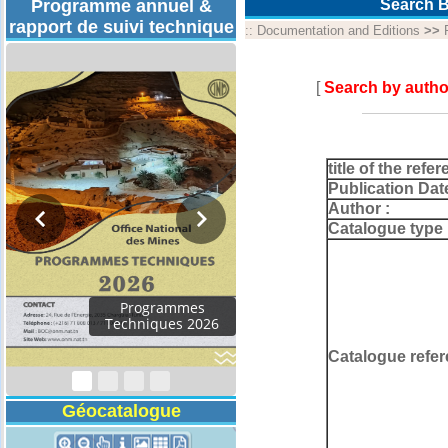
Programme annuel &
Search B
rapport de suivi technique
::
Documentation and Editions
>>
[
Search by autho
title of the refer
Publication Dat
Author :
Catalogue type 
Rapport d'activités
2024
Catalogue refer
Géocatalogue