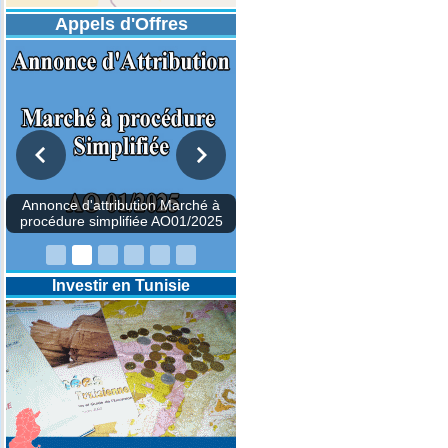
Appels d'Offres
DESIGNATION D’UN REVISEUR
COMPTABLE POUR LES
EXERCICES 2025-2026-2027
Investir en Tunisie