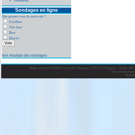
Prestations
Sondages en ligne
Que pensez-vous de notre site ?
Excellent
Très bien
Bien
Moyen
Voir résultats des sondages
Siège social de l'ONM 24,rue de L'Energie, 2035 La Charguia - Tunis
|
BP: 
Tous droits rése
Derniè