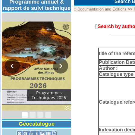
Programme annuel &
Search B
rapport de suivi technique
::
Documentation and Editions
>>
[
Search by autho
title of the refer
Publication Dat
Author :
Catalogue type 
Programmes
Techniques 2026
Catalogue refer
Géocatalogue
Indexation deci