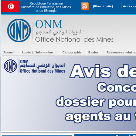
Republique Tunisienne
[
[Plan du site]
Ministère de l'Industrie, des Mines
et de l’Energie
Accueil
Accès à l'information
Cartographie
Etudes
Ressources minéra