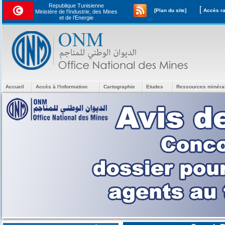
Republique Tunisienne
[
[Plan du site]
Ministère de l'Industrie, des Mines
et de l’Energie
Accueil
Accès à l'information
Cartographie
Etudes
Ressources minéra