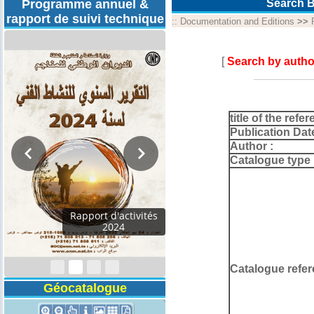
Programme annuel &
Search B
rapport de suivi technique
::
Documentation and Editions
>>
[
Search by autho
title of the refer
Publication Dat
Author :
Catalogue type 
Rapport d'activités
2024
Catalogue refer
Géocatalogue