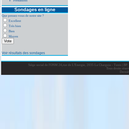
Prestations
Sondages en ligne
Que pensez-vous de notre site ?
Excellent
Très bien
Bien
Moyen
Voir résultats des sondages
Siège social de l'ONM 24,rue de L'Energie, 2035 La Charguia - Tunis
|
BP: 
Tous droits rése
Derniè