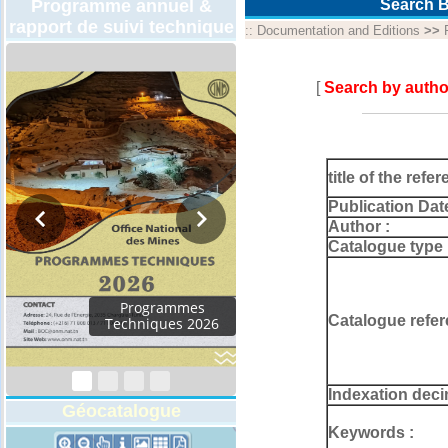
Programme annuel &
Search B
rapport de suivi technique
::
Documentation and Editions
>>
[
Search by autho
title of the refer
Publication Dat
Author :
Catalogue type 
rogrammes
Catalogue refer
hniques 2026
Indexation deci
Géocatalogue
Keywords :