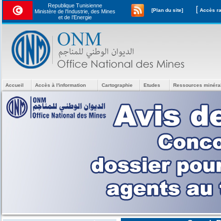
Republique Tunisienne
[
[Plan du site]
Ministère de l'Industrie, des Mines
et de l’Energie
Accueil
Accès à l'information
Cartographie
Etudes
Ressources minéra