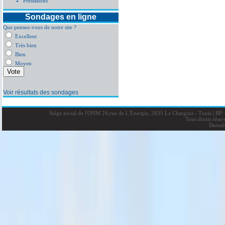
Prestations
Sondages en ligne
Que pensez-vous de notre site ?
Excellent
Très bien
Bien
Moyen
Voir résultats des sondages
Siège social de l'ONM 24,rue de L'Energie, 2035 La Charguia - Tunis
|
BP: 
Tous droits rése
Derniè