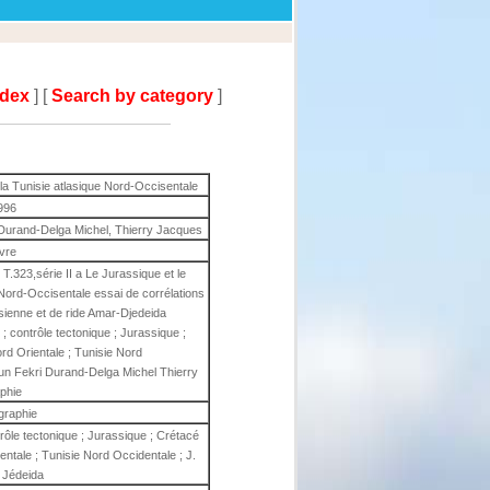
ndex
] [
Search by category
]
la Tunisie atlasique Nord-Occisentale
996
Durand-Delga Michel, Thierry Jacques
ivre
 T.323,série II a Le Jurassique et le
 Nord-Occisentale essai de corrélations
isienne et de ride Amar-Djedeida
h ; contrôle tectonique ; Jurassique ;
ord Orientale ; Tunisie Nord
un Fekri Durand-Delga Michel Thierry
phie
igraphie
trôle tectonique ; Jurassique ; Crétacé
ientale ; Tunisie Nord Occidentale ; J.
 Jédeida