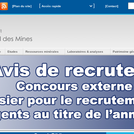
[
]
[Plan du site]
[Contact]
e
Etudes
Ressources minérales
Laboratoires & analyses
Patrimoine gé