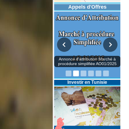
Appels d'Offres
once d'attribution Marché à
édure simplifiée AO01/2025
Investir en Tunisie
Annonce d'attr