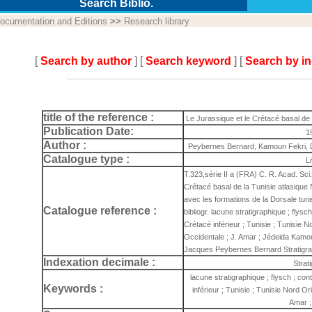
Search Biblio.
ocumentation and Editions
>>
Research library
[
Search by author
] [
Search keyword
] [
Search by i
title of the reference :
Le Jurassique et le Crétacé basal de 
Publication Date:
1
Author :
Peybernes Bernard, Kamoun Fekri, 
Catalogue type :
L
T.323,série II a (FRA) C. R. Acad. Sci.
Crétacé basal de la Tunisie atlasique
avec les formations de la Dorsale tun
Catalogue reference :
bibliogr. lacune stratigraphique ; flysc
Crétacé inférieur ; Tunisie ; Tunisie N
Occidentale ; J. Amar ; Jédeida Kamo
Jacques Peybernes Bernard Stratigra
Indexation decimale :
Strat
lacune stratigraphique ; flysch ; con
Keywords :
inférieur ; Tunisie ; Tunisie Nord Or
Amar ;