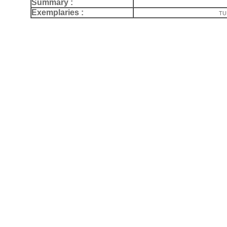
Summary :
Exemplaries :
TU