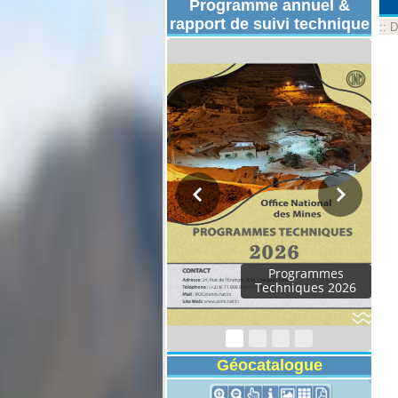
Programme annuel &
rapport de suivi technique
::
D
Programmes
Techniques 2026
Géocatalogue