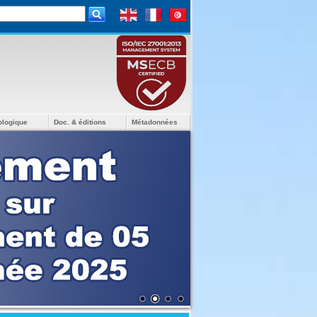
ologique
Doc. & éditions
Métadonnées