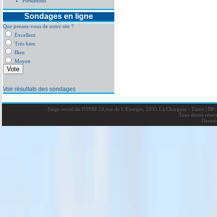
Prestations
Sondages en ligne
Que pensez-vous de notre site ?
Excellent
Très bien
Bien
Moyen
Voir résultats des sondages
Siège social de l'ONM 24,rue de L'Energie, 2035 La Charguia - Tunis
|
BP: 
Tous droits rése
Derniè