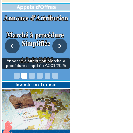
Appels d'Offres
Annonce d'attribution Marché à
procédure simplifiée AO01/2025
Investir en Tunisie