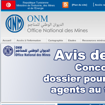
Republique Tunisienne
[
[Plan du site]
Ministère de l'Industrie, des Mines
et de l’Energie
Accueil
Accès à l'information
Cartographie
Etudes
Ressources minéra