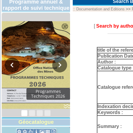
Programme annuel &
Search B
rapport de suivi technique
::
Documentation and Editions
>>
[
Search by autho
title of the refer
Publication Dat
Author :
Catalogue type 
Catalogue refer
Programmes
Techniques 2026
Indexation deci
Keywords :
Géocatalogue
Summary :