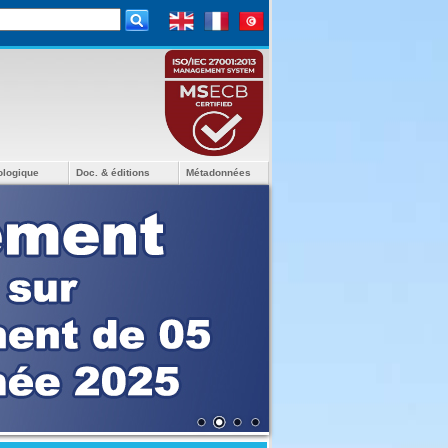
ologique
Doc. & éditions
Métadonnées