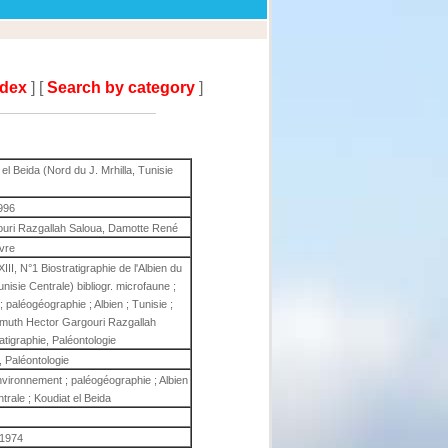
ndex
] [
Search by category
]
 el Beida (Nord du J. Mrhilla, Tunisie
996
ouri Razgallah Saloua, Damotte René
ivre
III, N°1 Biostratigraphie de l'Albien du
unisie Centrale) bibliogr. microfaune ;
 paléogéographie ; Albien ; Tunisie ;
ismuth Hector Gargouri Razgallah
tigraphie, Paléontologie
, Paléontologie
environnement ; paléogéographie ; Albien
ntrale ; Koudiat el Beida
1974