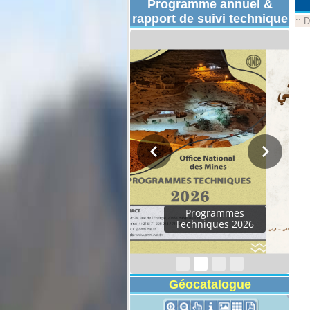
Programme annuel &
rapport de suivi technique
::
D
Rapport d'activités
2024
Géocatalogue