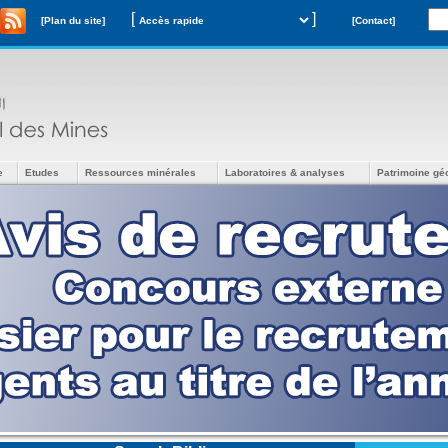
[
]
[Plan du site]
[Contact]
e
Etudes
Ressources minérales
Laboratoires & analyses
Patrimoine gé