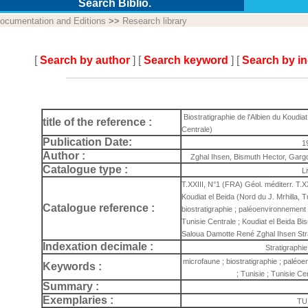
Search Biblio.
ocumentation and Editions
>>
Research library
[
Search by author
] [
Search keyword
] [
Search by i
Biostratigraphie de l'Albien du Koudiat
title of the reference :
Centrale)
Publication Date:
1
Author :
Zghal Ihsen, Bismuth Hector, Garg
Catalogue type :
L
T.XXIII, N°1 (FRA) Géol. méditerr. T.XX
Koudiat el Beida (Nord du J. Mrhilla, T
Catalogue reference :
biostratigraphie ; paléoenvironnement ;
Tunisie Centrale ; Koudiat el Beida B
Saloua Damotte René Zghal Ihsen Stra
Indexation decimale :
Stratigraphie
microfaune ; biostratigraphie ; paléo
Keywords :
; Tunisie ; Tunisie Ce
Summary :
Exemplaries :
TU