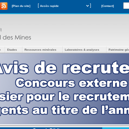
[
]
[Plan du site]
[Contact]
e
Etudes
Ressources minérales
Laboratoires & analyses
Patrimoine gé