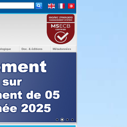
ologique
Doc. & éditions
Métadonnées