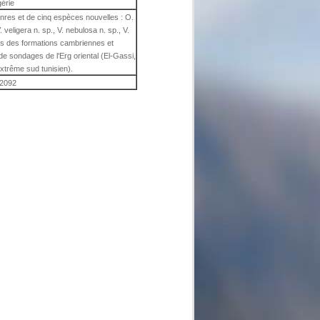
gérie
nres et de cinq espèces nouvelles : O.
. veligera n. sp., V. nebulosa n. sp., V.
ns des formations cambriennes et
e sondages de l'Erg oriental (El-Gassi,
trême sud tunisien).
2092