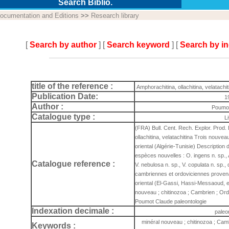
Search Biblio.
ocumentation and Editions
>>
Research library
[
Search by author
] [
Search keyword
] [
Search by i
title of the reference :
Amphorachitina, ollachitina, velatachit
Publication Date:
1
Author :
Poumo
Catalogue type :
L
(FRA) Bull. Cent. Rech. Explor. Prod. 
ollachitina, velatachitina Trois nouvea
oriental (Algérie-Tunisie) Description
espèces nouvelles : O. ingens n. sp., A
Catalogue reference :
V. nebulosa n. sp., V. copulata n. sp.
cambriennes et ordoviciennes provena
oriental (El-Gassi, Hassi-Messaoud, ex
nouveau ; chitinozoa ; Cambrien ; Ordo
Poumot Claude paleontologie
Indexation decimale :
paleo
minéral nouveau ; chitinozoa ; Camb
Keywords :