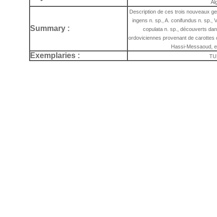
Al
Description de ces trois nouveaux ge
ingens n. sp., A. conifundus n. sp., V
Summary :
copulata n. sp., découverts da
ordoviciennes provenant de carottes d
Hassi-Messaoud, ex
Exemplaries :
TU