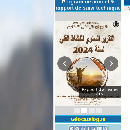
Programme annuel &
rapport de suivi technique
::
D
Rapport d'activités
2024
Géocatalogue