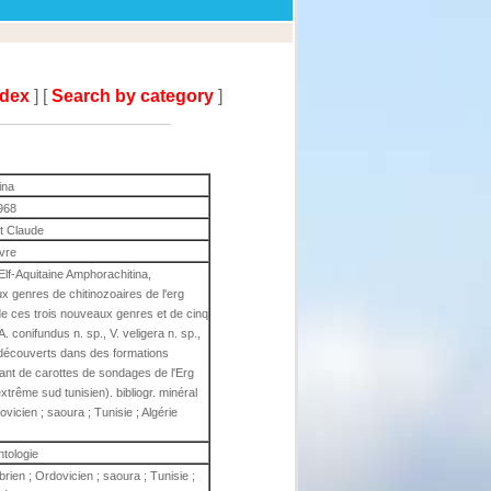
ndex
] [
Search by category
]
ina
968
t Claude
ivre
Elf-Aquitaine Amphorachitina,
ux genres de chitinozoaires de l'erg
 de ces trois nouveaux genres et de cinq
. conifundus n. sp., V. veligera n. sp.,
, découverts dans des formations
nt de carottes de sondages de l'Erg
trême sud tunisien). bibliogr. minéral
vicien ; saoura ; Tunisie ; Algérie
ntologie
rien ; Ordovicien ; saoura ; Tunisie ;