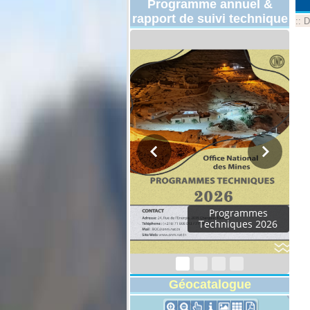
Programme annuel &
rapport de suivi technique
::
D
Rapport d'activités
2024
Géocatalogue