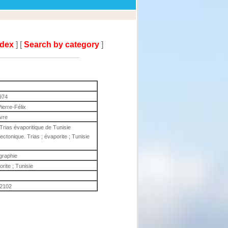
ndex
] [
Search by category
]
974
Pierre-Félix
ivre
rias évaporitique de Tunisie
ectonique. Trias ; évaporite ; Tunisie
igraphie
orite ; Tunisie
2102