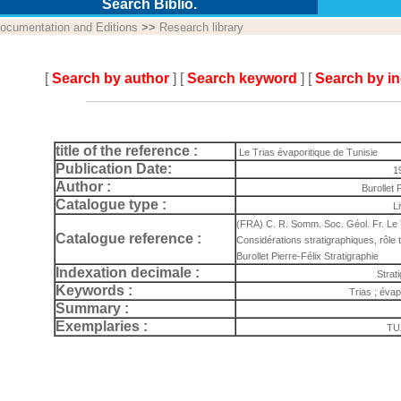
Search Biblio.
ocumentation and Editions
>>
Research library
[
Search by author
] [
Search keyword
] [
Search by i
title of the reference :
Le Trias évaporitique de Tunisie
Publication Date:
1
Author :
Burollet 
Catalogue type :
L
(FRA) C. R. Somm. Soc. Géol. Fr. Le T
Catalogue reference :
Considérations stratigraphiques, rôle t
Burollet Pierre-Félix Stratigraphie
Indexation decimale :
Strat
Keywords :
Trias ; évap
Summary :
Exemplaries :
TU