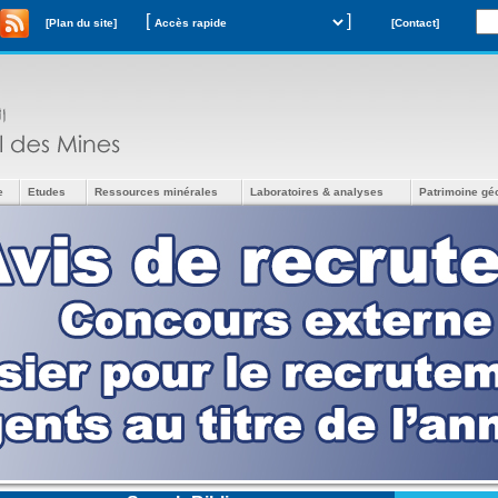
[
]
[Plan du site]
[Contact]
e
Etudes
Ressources minérales
Laboratoires & analyses
Patrimoine gé