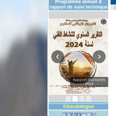
Programme annuel &
rapport de suivi technique
::
D
Rapport d'activités
2024
Géocatalogue