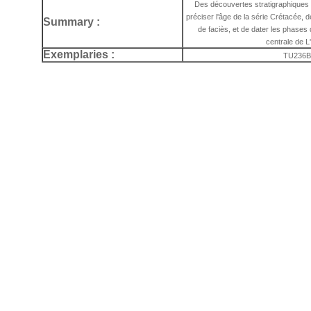
Des découvertes stratigraphiques 
préciser l'âge de la série Crétacée, 
Summary :
de faciès, et de dater les phases d
centrale de 
Exemplaries :
TU236B