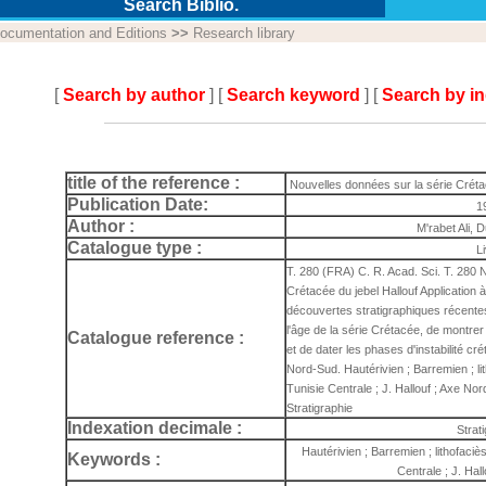
Search Biblio.
ocumentation and Editions
>>
Research library
[
Search by author
] [
Search keyword
] [
Search by i
title of the reference :
Nouvelles données sur la série Crétac
Publication Date:
1
Author :
M'rabet Ali, 
Catalogue type :
L
T. 280 (FRA) C. R. Acad. Sci. T. 280 
Crétacée du jebel Hallouf Application 
découvertes stratigraphiques récentes
l'âge de la série Crétacée, de montrer
Catalogue reference :
et de dater les phases d'instabilité cr
Nord-Sud. Hautérivien ; Barremien ; lit
Tunisie Centrale ; J. Hallouf ; Axe Nor
Stratigraphie
Indexation decimale :
Strat
Hautérivien ; Barremien ; lithofaciès
Keywords :
Centrale ; J. Hal