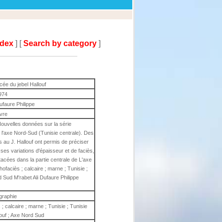
ndex
] [
Search by category
]
ée du jebel Hallouf
974
Dufaure Philippe
ivre
Nouvelles données sur la série
à l'axe Nord-Sud (Tunisie centrale). Des
 au J. Hallouf ont permis de préciser
 ses variations d'épaisseur et de faciès,
étacées dans la partie centrale de L'axe
hofaciès ; calcaire ; marne ; Tunisie ;
d Sud M'rabet Ali Dufaure Philippe
igraphie
 ; calcaire ; marne ; Tunisie ; Tunisie
louf ; Axe Nord Sud