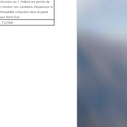
récentes au J. Hallouf ont permis de
de montrer ses variations d'épaisseur et
'instabilité crétacées dans la partie
L'axe Nord-Sud.
, TU236A