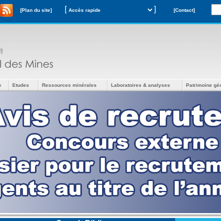
[
]
[Plan du site]
[Contact]
e
Etudes
Ressources minérales
Laboratoires & analyses
Patrimoine gé