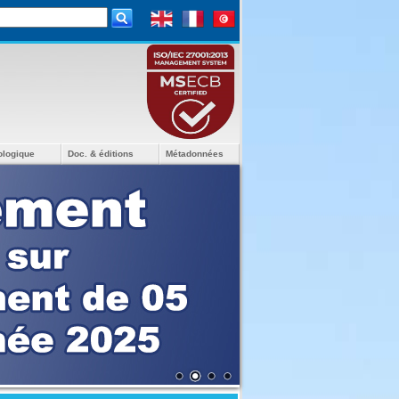
ologique
Doc. & éditions
Métadonnées