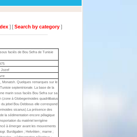
ndex
] [
Search by category
]
ous faciès de Bou Sefra de Tunisie
975
j Jozef
ivre
., Monatsh. Quelques remarques sur le
unisie septentrionale. La base de la
ène marin sous faciès Bou Sefra sur sa
en (zone à Globegerinoides quadrilibatus
e du jebel Bou Debbous elle correspond
gerinoides sicanus).La présence des
t de la sédimentation encore pélagique
ransportation du matériel terrigène
encé à émerger avant les mouvements
ogr. Burdigalien ; Helvétien ; marne ;