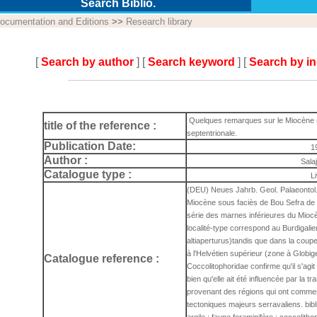
Search Biblio.
ocumentation and Editions
>>
Research library
[
Search by author
] [
Search keyword
] [
Search by i
Quelques remarques sur le Miocène s
title of the reference :
septentrionale.
Publication Date:
1
Author :
Sala
Catalogue type :
L
(DEU) Neues Jahrb. Geol. Palaeontol
Miocène sous faciès de Bou Sefra de T
série des marnes inférieures du Mioc
localité-type correspond au Burdigali
altiaperturus)tandis que dans la coup
à l'Helvétien supérieur (zone à Globi
Catalogue reference :
Coccolitophoridae confirme qu'il s'agi
bien qu'elle ait été influencée par la t
provenant des régions qui ont comm
tectoniques majeurs serravaliens. bibli