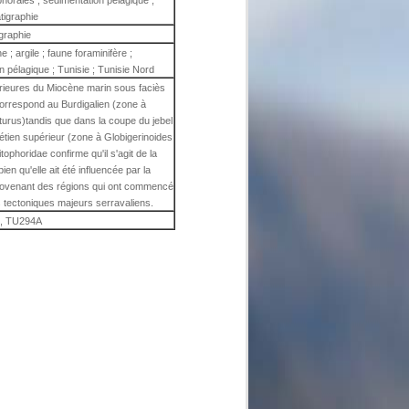
ophorales ; sédimentation pélagique ;
tigraphie
igraphie
e ; argile ; faune foraminifère ;
n pélagique ; Tunisie ; Tunisie Nord
érieures du Miocène marin sous faciès
correspond au Burdigalien (zone à
rturus)tandis que dans la coupe du jebel
étien supérieur (zone à Globigerinoides
phoridae confirme qu'il s'agit de la
en qu'elle ait été influencée par la
 provenant des régions qui ont commencé
tectoniques majeurs serravaliens.
, TU294A