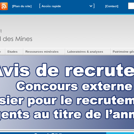
[
]
[Plan du site]
[Contact]
e
Etudes
Ressources minérales
Laboratoires & analyses
Patrimoine gé