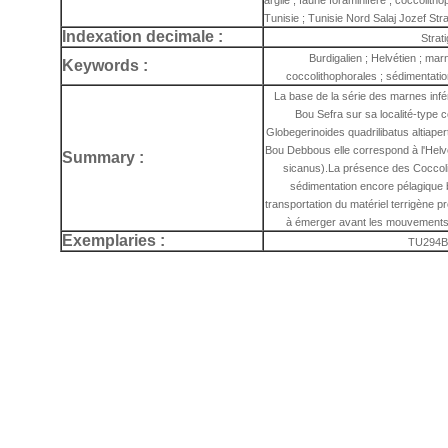
argile ; faune foraminifère ; coccolith
Tunisie ; Tunisie Nord Salaj Jozef Stra
Indexation decimale :
Strat
Burdigalien ; Helvétien ; marn
Keywords :
coccolithophorales ; sédimentatio
La base de la série des marnes inf
Bou Sefra sur sa localité-type 
Globegerinoides quadrilibatus altiape
Bou Debbous elle correspond à l'Helv
Summary :
sicanus).La présence des Coccolito
sédimentation encore pélagique bi
transportation du matériel terrigène
à émerger avant les mouvements 
Exemplaries :
TU294B