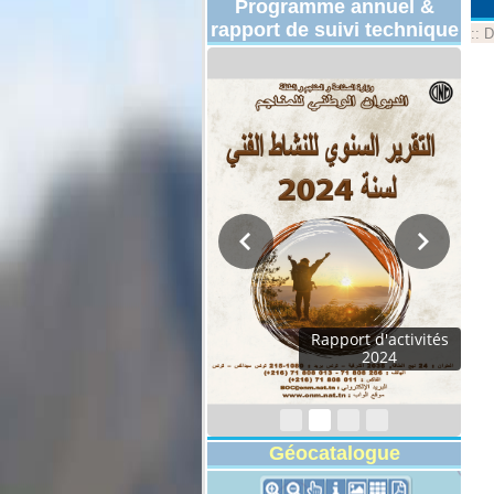
Programme annuel &
rapport de suivi technique
::
D
Programmes
Techniques 2026
Géocatalogue