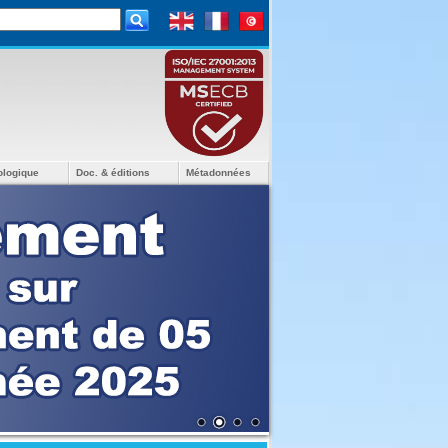
ologique
Doc. & éditions
Métadonnées