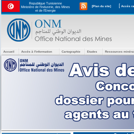
Republique Tunisienne
[
[Plan du site]
Ministère de l'Industrie, des Mines
et de l’Energie
Accueil
Accès à l'information
Cartographie
Etudes
Ressources minéra