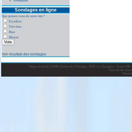
Prestations
Sondages en ligne
Que pensez-vous de notre site ?
Excellent
Très bien
Bien
Moyen
Voir résultats des sondages
Siège social de l'ONM 24,rue de L'Energie, 2035 La Charguia - Tunis
|
BP: 
Tous droits rése
Derniè