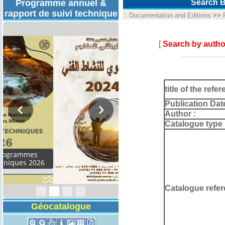
Programme annuel &
Search B
rapport de suivi technique
::
Documentation and Editions
>>
[
Search by autho
title of the refer
Publication Dat
Author :
Catalogue type 
Rapport d'activités
2024
Catalogue refer
Géocatalogue