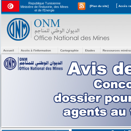
Republique Tunisienne
[
[Plan du site]
Ministère de l'Industrie, des Mines
et de l’Energie
Accueil
Accès à l'information
Cartographie
Etudes
Ressources minéra