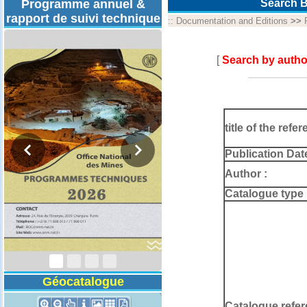
Programme annuel &
Search B
rapport de suivi technique
::
Documentation and Editions
>>
[
Search by autho
title of the refer
Publication Dat
Author :
Catalogue type 
Programmes
Techniques 2026
Géocatalogue
Catalogue refer