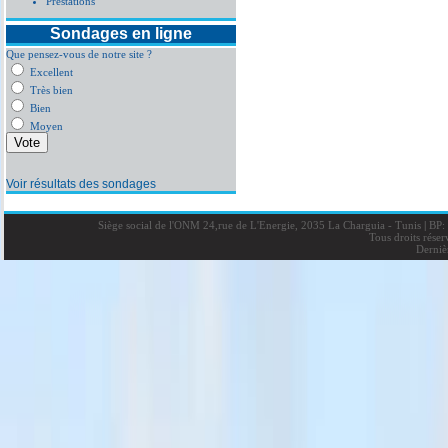
Prestations
Sondages en ligne
Que pensez-vous de notre site ?
Excellent
Très bien
Bien
Moyen
Voir résultats des sondages
Siège social de l'ONM 24,rue de L'Energie, 2035 La Charguia - Tunis
|
BP: 
Tous droits rése
Derniè