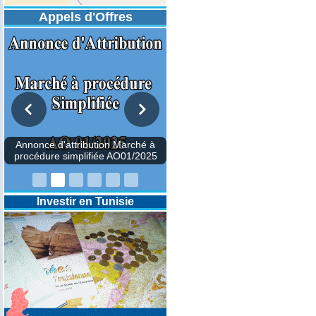
Appels d'Offres
Annonce d'attribution Marché à
procédure simplifiée AO01/2025
Investir en Tunisie