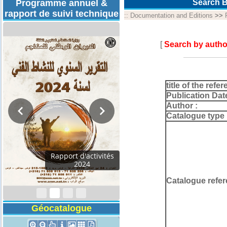
Programme annuel &
Search B
rapport de suivi technique
::
Documentation and Editions
>>
[
Search by autho
title of the refer
Publication Dat
Author :
Catalogue type 
Programmes
Techniques 2026
Catalogue refer
Géocatalogue