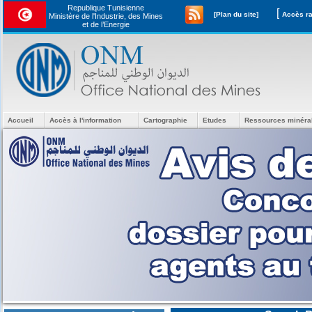
Republique Tunisienne
[
[Plan du site]
Ministère de l'Industrie, des Mines
et de l’Energie
Accueil
Accès à l'information
Cartographie
Etudes
Ressources minéra