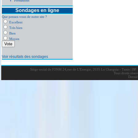
Prestations
Sondages en ligne
Que pensez-vous de notre site ?
Excellent
Très bien
Bien
Moyen
Voir résultats des sondages
Siège social de l'ONM 24,rue de L'Energie, 2035 La Charguia - Tunis
|
BP: 
Tous droits rése
Derniè