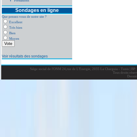
Prestations
Sondages en ligne
Que pensez-vous de notre site ?
Excellent
Très bien
Bien
Moyen
Voir résultats des sondages
Siège social de l'ONM 24,rue de L'Energie, 2035 La Charguia - Tunis
|
BP: 
Tous droits rése
Derniè