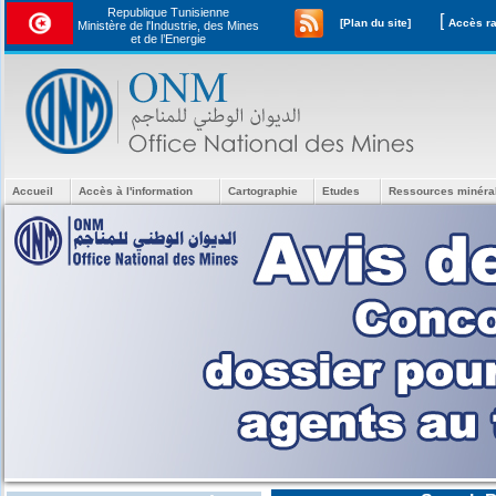
Republique Tunisienne
[
[Plan du site]
Ministère de l'Industrie, des Mines
et de l’Energie
Accueil
Accès à l'information
Cartographie
Etudes
Ressources minéra