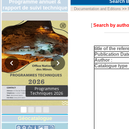
Programme annuel &
Search B
rapport de suivi technique
::
Documentation and Editions
>>
[
Search by autho
title of the refer
Publication Dat
Author :
Catalogue type 
Rapport d'activités
2024
Géocatalogue