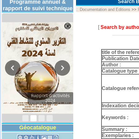
Programme annuel &
Search B
rapport de suivi technique
::
Documentation and Editions
>>
[
Search by autho
title of the refer
Publication Dat
Author :
Catalogue type 
Catalogue refer
Rapport d'activités
2024
Indexation deci
Keywords :
Géocatalogue
Summary :
Exemplaries :