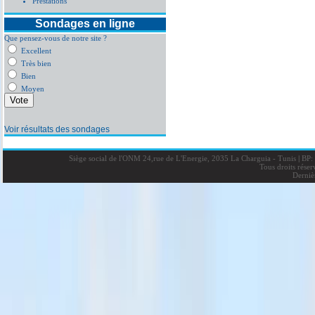
Prestations
Sondages en ligne
Que pensez-vous de notre site ?
Excellent
Très bien
Bien
Moyen
Voir résultats des sondages
Siège social de l'ONM 24,rue de L'Energie, 2035 La Charguia - Tunis
|
BP: 
Tous droits rése
Derniè