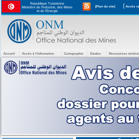
Republique Tunisienne
[
[Plan du site]
Ministère de l'Industrie, des Mines
et de l’Energie
Accueil
Accès à l'information
Cartographie
Etudes
Ressources minéra