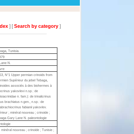
ndex
] [
Search by category
]
baga, Tunisia.
979
Lane N.
ivre
 53, N°1 Upper permian crinoids from
ermien Supérieur du jebel Tebaga,
rinoides associés à des biohermes à
ocrinus yakovlevi n.sp.: de
isiacrinidae n. fam.): de trinalicrinus
nus brachiatus n.gen., n.sp.: de
rabrachiocrinus fabianii yakovlev.
rieur ; minéral nouveau ; crinoide ;
Tebaga Gary Lane N. paleontologie
ntologie
minéral nouveau ; crinoide ; Tunisie ;