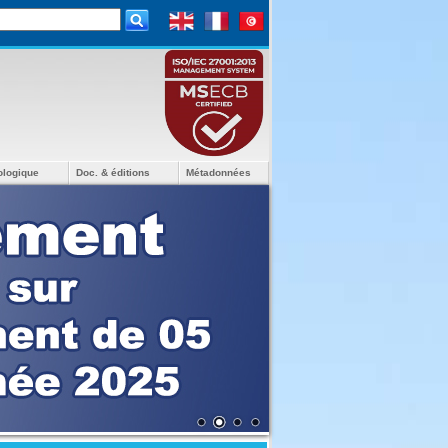
ologique
Doc. & éditions
Métadonnées