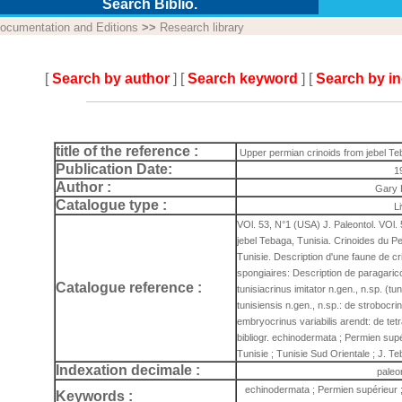
Search Biblio.
ocumentation and Editions
>>
Research library
[
Search by author
] [
Search keyword
] [
Search by i
title of the reference :
Upper permian crinoids from jebel Te
Publication Date:
1
Author :
Gary 
Catalogue type :
L
VOl. 53, N°1 (USA) J. Paleontol. VOl.
jebel Tebaga, Tunisia. Crinoides du P
Tunisie. Description d'une faune de c
spongiaires: Description de paragaric
Catalogue reference :
tunisiacrinus imitator n.gen., n.sp. (tun
tunisiensis n.gen., n.sp.: de strobocri
embryocrinus variabilis arendt: de tet
bibliogr. echinodermata ; Permien supé
Tunisie ; Tunisie Sud Orientale ; J. 
Indexation decimale :
paleo
echinodermata ; Permien supérieur ; 
Keywords :