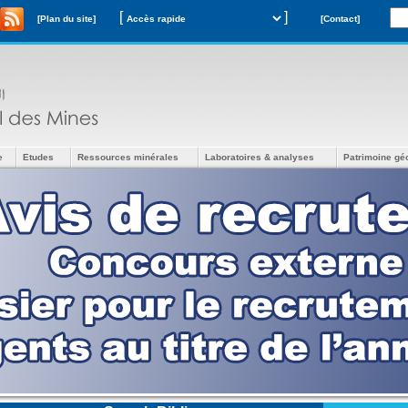
[
]
[Plan du site]
[Contact]
e
Etudes
Ressources minérales
Laboratoires & analyses
Patrimoine gé