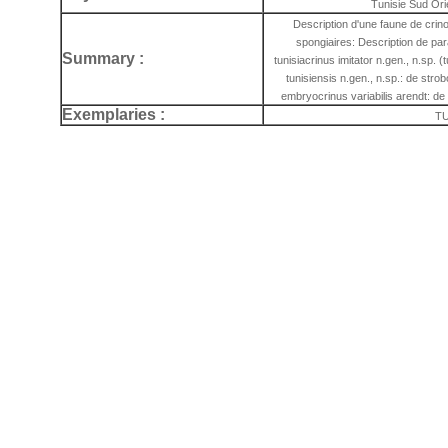
Tunisie Sud Ori
Description d'une faune de cri
spongiaires: Description de par
Summary :
tunisiacrinus imitator n.gen., n.sp. (t
tunisiensis n.gen., n.sp.: de stro
embryocrinus variabilis arendt: de 
Exemplaries :
TU