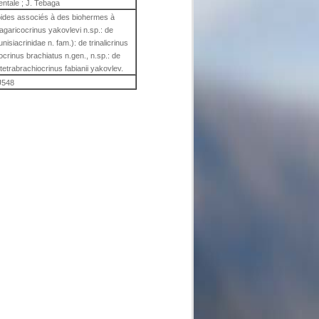
entale ; J. Tebaga
noides associés à des biohermes à
agaricocrinus yakovlevi n.sp.: de
unisiacrinidae n. fam.): de trinalicrinus
bocrinus brachiatus n.gen., n.sp.: de
tetrabrachiocrinus fabianii yakovlev.
548