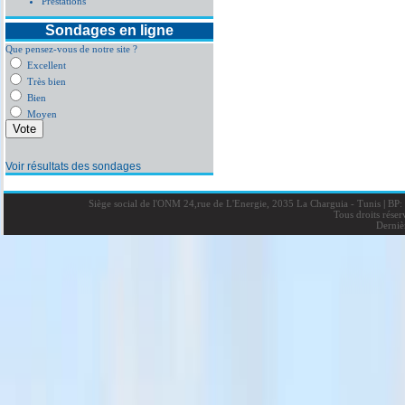
Prestations
Sondages en ligne
Que pensez-vous de notre site ?
Excellent
Très bien
Bien
Moyen
Voir résultats des sondages
Siège social de l'ONM 24,rue de L'Energie, 2035 La Charguia - Tunis
|
BP: 
Tous droits rése
Derniè