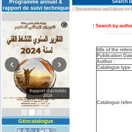
Programme annuel &
Search B
rapport de suivi technique
::
Documentation and Editions
>>
[
Search by autho
title of the refer
Publication Dat
Author :
Catalogue type 
Rapport d'activités
2024
Catalogue refer
Géocatalogue