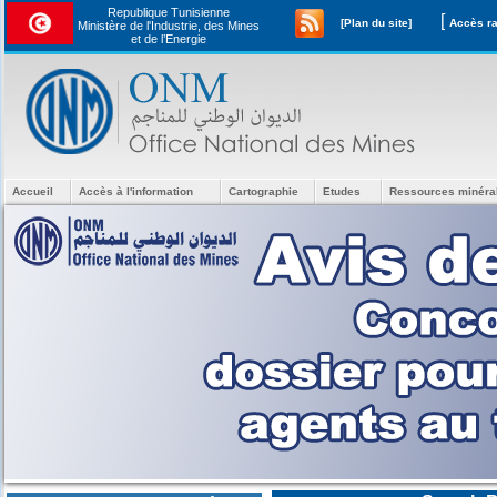
Republique Tunisienne
[
[Plan du site]
Ministère de l'Industrie, des Mines
et de l’Energie
Accueil
Accès à l'information
Cartographie
Etudes
Ressources minéra