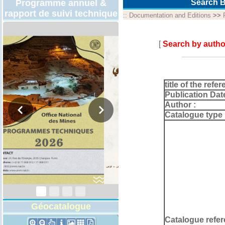
Programme annuel &
Search B
rapport de suivi technique
::
Documentation and Editions
>>
[
Search by autho
title of the refer
Publication Dat
Author :
Catalogue type 
Programmes
Techniques 2026
Géocatalogue
Catalogue refer