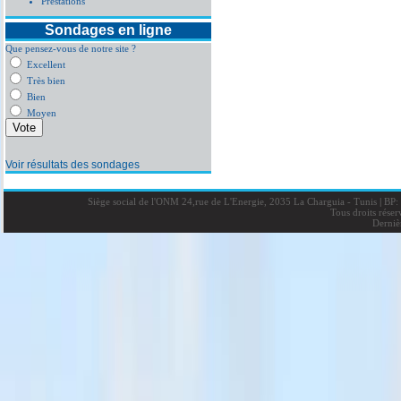
Prestations
Sondages en ligne
Que pensez-vous de notre site ?
Excellent
Très bien
Bien
Moyen
Voir résultats des sondages
Siège social de l'ONM 24,rue de L'Energie, 2035 La Charguia - Tunis
|
BP: 
Tous droits rése
Derniè