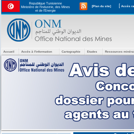
Republique Tunisienne
[
[Plan du site]
Ministère de l'Industrie, des Mines
et de l’Energie
Accueil
Accès à l'information
Cartographie
Etudes
Ressources minéra