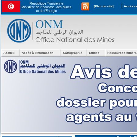
Republique Tunisienne
[
[Plan du site]
Ministère de l'Industrie, des Mines
et de l’Energie
Accueil
Accès à l'information
Cartographie
Etudes
Ressources minéra