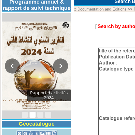
Programme annuel &
Search B
rapport de suivi technique
::
Documentation and Editions
>>
[
Search by autho
title of the refer
Publication Dat
Author :
Catalogue type 
Programmes
Techniques 2026
Catalogue refer
Géocatalogue