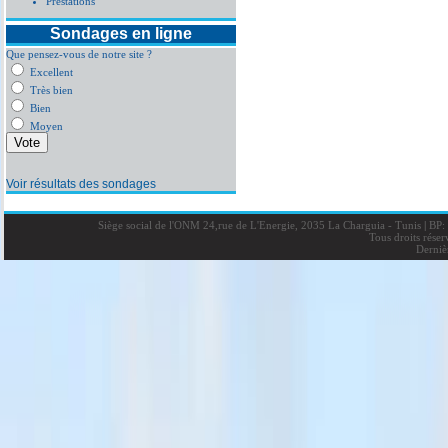
Prestations
Sondages en ligne
Que pensez-vous de notre site ?
Excellent
Très bien
Bien
Moyen
Voir résultats des sondages
Siège social de l'ONM 24,rue de L'Energie, 2035 La Charguia - Tunis
|
BP: 
Tous droits rése
Derniè