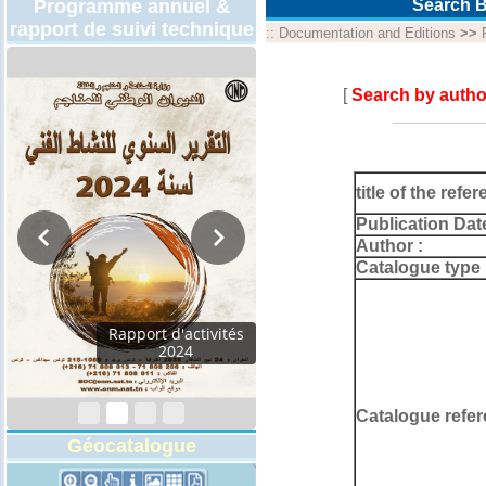
Programme annuel &
Search B
rapport de suivi technique
::
Documentation and Editions
>>
[
Search by autho
title of the refer
Publication Dat
Author :
Catalogue type 
Rapport d'activités
2024
Catalogue refer
Géocatalogue