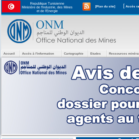
Republique Tunisienne
[
[Plan du site]
Ministère de l'Industrie, des Mines
et de l’Energie
Accueil
Accès à l'information
Cartographie
Etudes
Ressources minéra