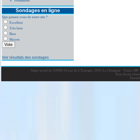
Prestations
Sondages en ligne
Que pensez-vous de notre site ?
Excellent
Très bien
Bien
Moyen
Voir résultats des sondages
Siège social de l'ONM 24,rue de L'Energie, 2035 La Charguia - Tunis
|
BP: 
Tous droits rése
Derniè