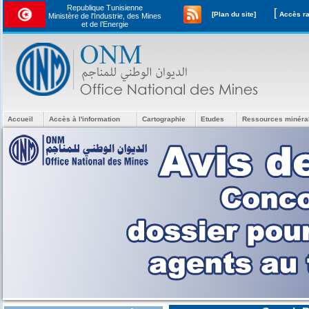
Republique Tunisienne
[
[Plan du site]
Ministère de l'Industrie, des Mines
et de l’Energie
Accueil
Accès à l'information
Cartographie
Etudes
Ressources minéra