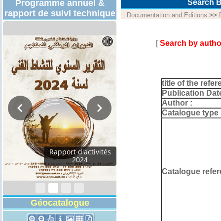
Programme annuel &
Search B
rapport de suivi technique
::
Documentation and Editions
>>
[
Search by autho
title of the refer
Publication Dat
Author :
Catalogue type 
Rapport d'activités
2024
Catalogue refer
Géocatalogue