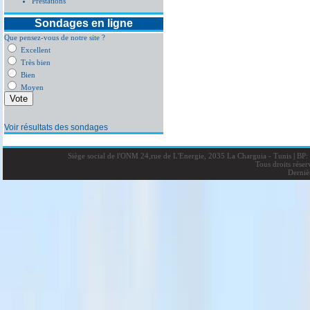
Prestations
Sondages en ligne
Que pensez-vous de notre site ?
Excellent
Très bien
Bien
Moyen
Voir résultats des sondages
Siège social de l'ONM 24,rue de L'Energie, 2035 La Charguia - Tunis
|
BP: 
Tous droits rése
Derniè