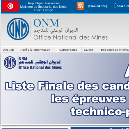
Republique Tunisienne
[
[Plan du site]
Ministère de l'Industrie, des Mines
et de l’Energie
Accueil
Accès à l'information
Cartographie
Etudes
Ressources minéra