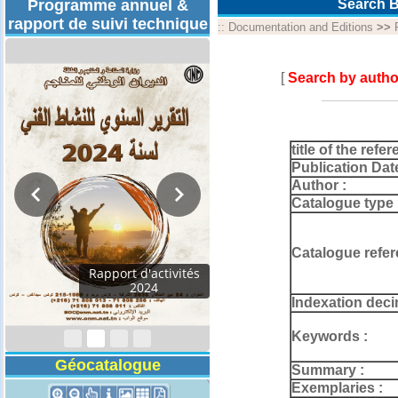
Programme annuel &
Search B
rapport de suivi technique
::
Documentation and Editions
>>
[
Search by autho
title of the refer
Publication Dat
Author :
Catalogue type 
Catalogue refer
Rapport d'activités
2024
Indexation deci
Keywords :
Géocatalogue
Summary :
Exemplaries :