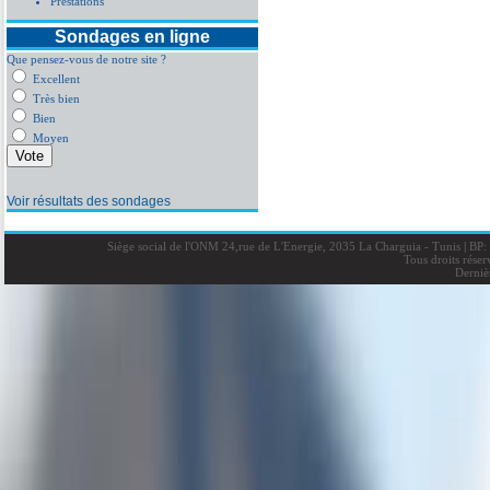
Prestations
Sondages en ligne
Que pensez-vous de notre site ?
Excellent
Très bien
Bien
Moyen
Voir résultats des sondages
Siège social de l'ONM 24,rue de L'Energie, 2035 La Charguia - Tunis
|
BP: 
Tous droits rése
Derniè