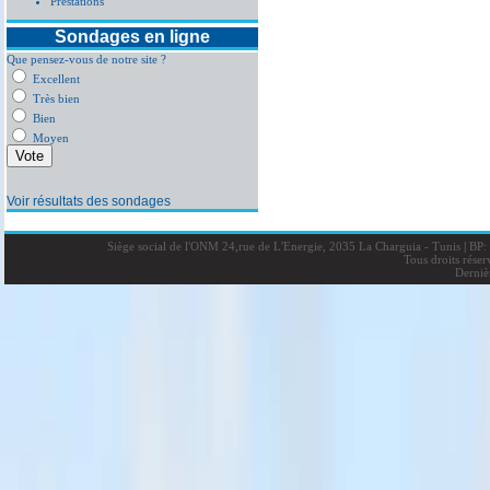
Prestations
Sondages en ligne
Que pensez-vous de notre site ?
Excellent
Très bien
Bien
Moyen
Voir résultats des sondages
Siège social de l'ONM 24,rue de L'Energie, 2035 La Charguia - Tunis
|
BP: 
Tous droits rése
Derniè