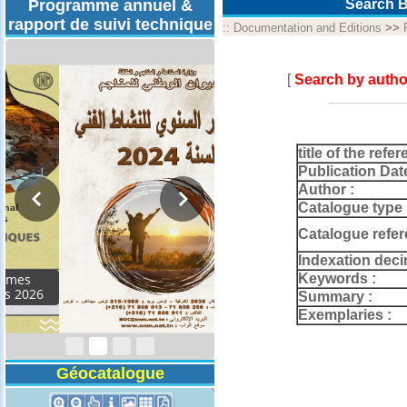
Programme annuel &
Search B
rapport de suivi technique
::
Documentation and Editions
>>
[
Search by autho
title of the refer
Publication Dat
Author :
Catalogue type 
Catalogue refer
Indexation deci
Keywords :
Rapport d'activités
2024
Summary :
Exemplaries :
Géocatalogue