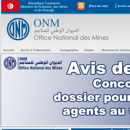
Republique Tunisienne
[
[Plan du site]
Ministère de l'Industrie, des Mines
et de l’Energie
Accueil
Accès à l'information
Cartographie
Etudes
Ressources minéra