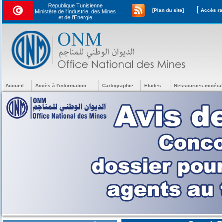
Republique Tunisienne
[
[Plan du site]
Ministère de l'Industrie, des Mines
et de l’Energie
Accueil
Accès à l'information
Cartographie
Etudes
Ressources minéra