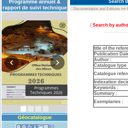
Programme annuel &
Search B
rapport de suivi technique
::
Documentation and Editions
>>
[
Search by autho
title of the refer
Publication Dat
Author :
Catalogue type 
Catalogue refer
Indexation deci
Keywords :
Rapport d'activités
2024
Summary :
Exemplaries :
Géocatalogue