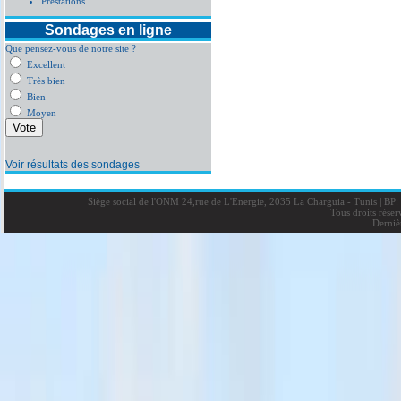
Prestations
Sondages en ligne
Que pensez-vous de notre site ?
Excellent
Très bien
Bien
Moyen
Voir résultats des sondages
Siège social de l'ONM 24,rue de L'Energie, 2035 La Charguia - Tunis
|
BP: 
Tous droits rése
Derniè