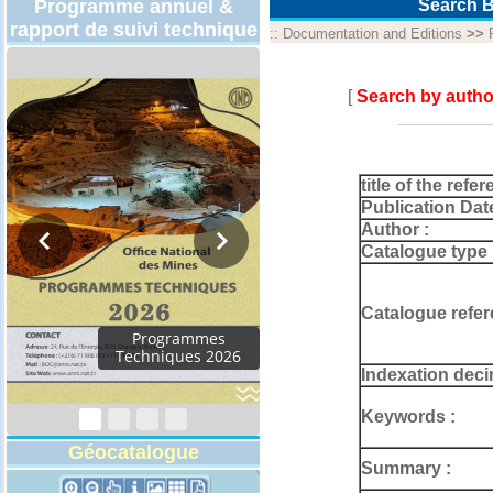
Programme annuel &
Search B
rapport de suivi technique
::
Documentation and Editions
>>
[
Search by autho
title of the refer
Publication Dat
Author :
Catalogue type 
Catalogue refer
Rapport d'activités
2024
Indexation deci
Keywords :
Géocatalogue
Summary :