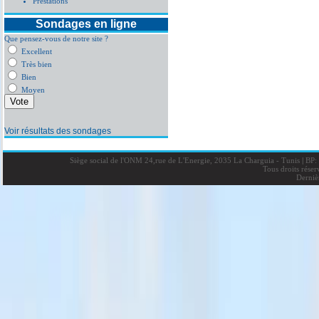
Prestations
Sondages en ligne
Que pensez-vous de notre site ?
Excellent
Très bien
Bien
Moyen
Voir résultats des sondages
Siège social de l'ONM 24,rue de L'Energie, 2035 La Charguia - Tunis
|
BP: 
Tous droits rése
Derniè