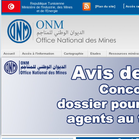
Republique Tunisienne
[
[Plan du site]
Ministère de l'Industrie, des Mines
et de l’Energie
Accueil
Accès à l'information
Cartographie
Etudes
Ressources minéra