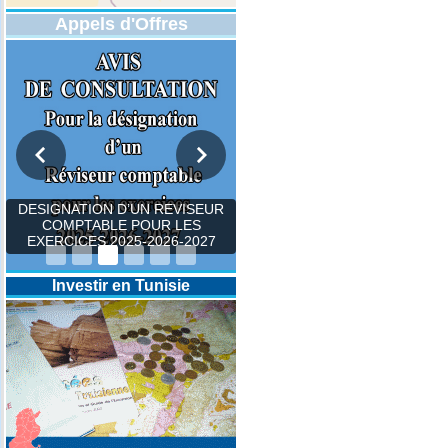
Appels d'Offres
DÉSIGNATION D'UN AVOCAT
OU UN CABINET
PROFESSIONNEL D’AVOCATS
POUR REPRÉSENTER L'ONM
Investir en Tunisie