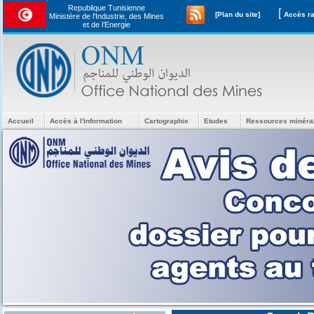
Republique Tunisienne
[
[Plan du site]
Ministère de l'Industrie, des Mines
et de l’Energie
Accueil
Accès à l'information
Cartographie
Etudes
Ressources minéra