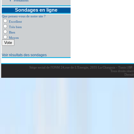
Prestations
Sondages en ligne
Que pensez-vous de notre site ?
Excellent
Très bien
Bien
Moyen
Voir résultats des sondages
Siège social de l'ONM 24,rue de L'Energie, 2035 La Charguia - Tunis
|
BP: 
Tous droits rése
Derniè