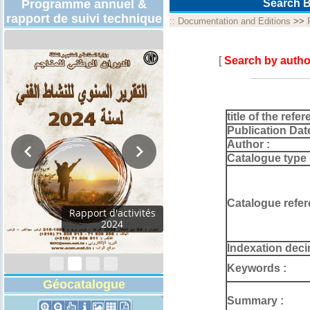
Programme annuel &
Search B
rapport de suivi technique
::
Documentation and Editions
>>
[
Search by autho
title of the refer
Publication Dat
Author :
Catalogue type 
Catalogue refer
Programmes
Techniques 2026
Indexation deci
Keywords :
Géocatalogue
Summary :