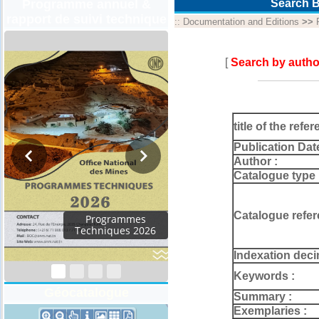
Programme annuel &
Search B
rapport de suivi technique
::
Documentation and Editions
>>
[
Search by autho
title of the refer
Publication Dat
Author :
Catalogue type 
Catalogue refer
Programmes
Techniques 2026
Indexation deci
Keywords :
Géocatalogue
Summary :
Exemplaries :