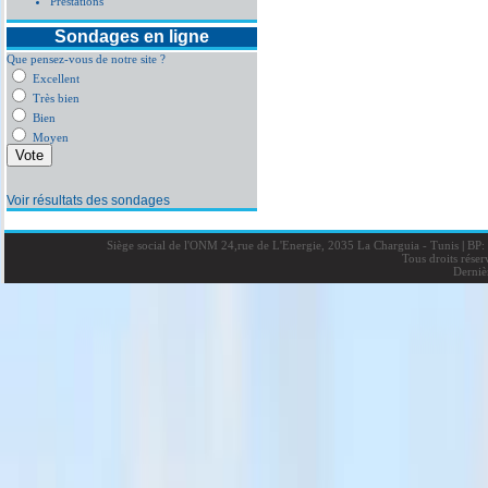
Prestations
Sondages en ligne
Que pensez-vous de notre site ?
Excellent
Très bien
Bien
Moyen
Voir résultats des sondages
Siège social de l'ONM 24,rue de L'Energie, 2035 La Charguia - Tunis
|
BP: 
Tous droits rése
Derniè