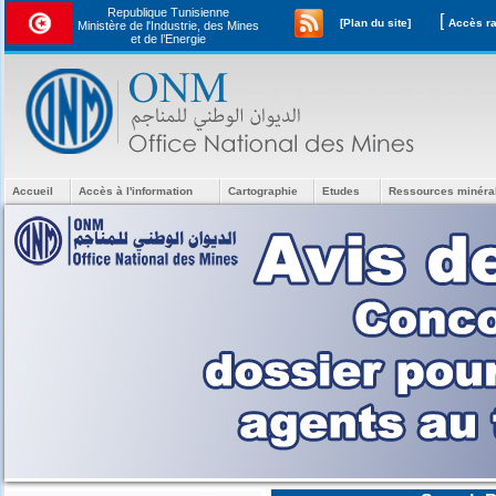
Republique Tunisienne
[
[Plan du site]
Ministère de l'Industrie, des Mines
et de l’Energie
Accueil
Accès à l'information
Cartographie
Etudes
Ressources minéra