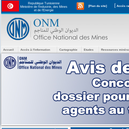
Republique Tunisienne
[
[Plan du site]
Ministère de l'Industrie, des Mines
et de l’Energie
Accueil
Accès à l'information
Cartographie
Etudes
Ressources minéra