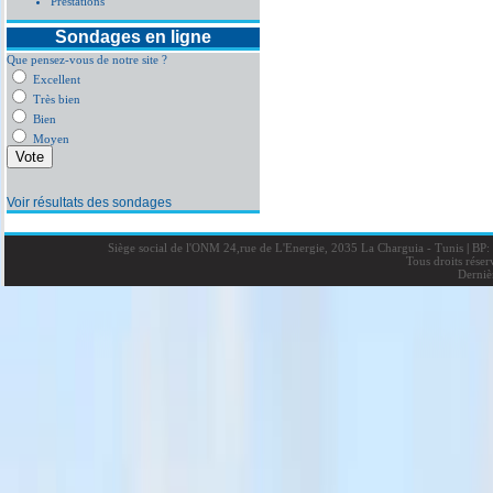
Prestations
Sondages en ligne
Que pensez-vous de notre site ?
Excellent
Très bien
Bien
Moyen
Voir résultats des sondages
Siège social de l'ONM 24,rue de L'Energie, 2035 La Charguia - Tunis
|
BP: 
Tous droits rése
Derniè