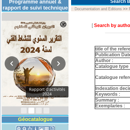
Programme annuel &
Search B
rapport de suivi technique
::
Documentation and Editions
>>
[
Search by autho
title of the refer
Publication Dat
Author :
Catalogue type 
Catalogue refer
Indexation deci
Programmes
Techniques 2026
Keywords :
Summary :
Exemplaries :
Géocatalogue